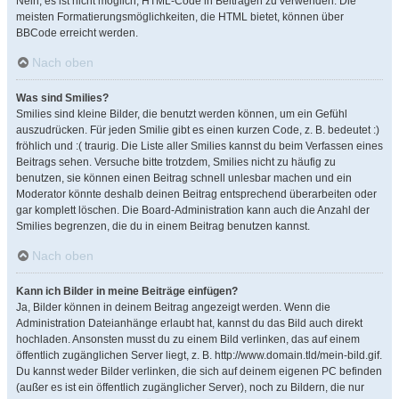
Nein, es ist nicht möglich, HTML-Code in Beiträgen zu verwenden. Die
meisten Formatierungsmöglichkeiten, die HTML bietet, können über
BBCode erreicht werden.
Nach oben
Was sind Smilies?
Smilies sind kleine Bilder, die benutzt werden können, um ein Gefühl
auszudrücken. Für jeden Smilie gibt es einen kurzen Code, z. B. bedeutet :)
fröhlich und :( traurig. Die Liste aller Smilies kannst du beim Verfassen eines
Beitrags sehen. Versuche bitte trotzdem, Smilies nicht zu häufig zu
benutzen, sie können einen Beitrag schnell unlesbar machen und ein
Moderator könnte deshalb deinen Beitrag entsprechend überarbeiten oder
gar komplett löschen. Die Board-Administration kann auch die Anzahl der
Smilies begrenzen, die du in einem Beitrag benutzen kannst.
Nach oben
Kann ich Bilder in meine Beiträge einfügen?
Ja, Bilder können in deinem Beitrag angezeigt werden. Wenn die
Administration Dateianhänge erlaubt hat, kannst du das Bild auch direkt
hochladen. Ansonsten musst du zu einem Bild verlinken, das auf einem
öffentlich zugänglichen Server liegt, z. B. http://www.domain.tld/mein-bild.gif.
Du kannst weder Bilder verlinken, die sich auf deinem eigenen PC befinden
(außer es ist ein öffentlich zugänglicher Server), noch zu Bildern, die nur