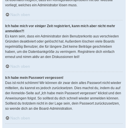
ist ebenfalls möglich, dass ein Konfigurationsproblem mit der Website
vorliegt, welches ein Administrator lösen muss.
Nach oben
Ich habe mich vor einiger Zeit registriert, kann mich aber nicht mehr
anmelden?!
Es kann sein, dass ein Administrator dein Benutzerkonto aus verschieden
Gründen deaktiviert oder gelöscht hat. Außerdem löschen viele Boards
regelmäßig Benutzer, die für längere Zeit keine Beiträge geschrieben
haben, um die Datenbankgröße zu verringern. Registriere dich einfach
erneut und nimm aktiv an den Diskussionen teil!
Nach oben
Ich habe mein Passwort vergessen!
Das ist nicht schlimm! Wir können dir zwar dein altes Passwort nicht wieder
mitteilen, du kannst es jedoch zurücksetzen. Dies machst du, indem du auf
der Anmelde-Seite auf „Ich habe mein Passwort vergessen“ klickst und den
Anweisungen folgst. So solltest du dich schnell wieder anmelden können.
Solltest du trotzdem nicht in der Lage sein, dein Passwort zurückzusetzen,
so wende dich an die Board-Administration.
Nach oben