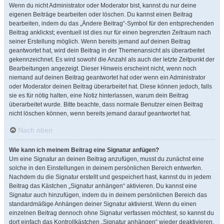
Wenn du nicht Administrator oder Moderator bist, kannst du nur deine
eigenen Beiträge bearbeiten oder löschen. Du kannst einen Beitrag
bearbeiten, indem du das „Ändere Beitrag“-Symbol für den entsprechenden
Beitrag anklickst; eventuell ist dies nur für einen begrenzten Zeitraum nach
seiner Erstellung möglich. Wenn bereits jemand auf deinen Beitrag
geantwortet hat, wird dein Beitrag in der Themenansicht als überarbeitet
gekennzeichnet. Es wird sowohl die Anzahl als auch der letzte Zeitpunkt der
Bearbeitungen angezeigt. Dieser Hinweis erscheint nicht, wenn noch
niemand auf deinen Beitrag geantwortet hat oder wenn ein Administrator
oder Moderator deinen Beitrag überarbeitet hat. Diese können jedoch, falls
sie es für nötig halten, eine Notiz hinterlassen, warum dein Beitrag
überarbeitet wurde. Bitte beachte, dass normale Benutzer einen Beitrag
nicht löschen können, wenn bereits jemand darauf geantwortet hat.
Nach oben
Wie kann ich meinem Beitrag eine Signatur anfügen?
Um eine Signatur an deinen Beitrag anzufügen, musst du zunächst eine
solche in den Einstellungen in deinem persönlichen Bereich entwerfen.
Nachdem du die Signatur erstellt und gespeichert hast, kannst du in jedem
Beitrag das Kästchen „Signatur anhängen“ aktivieren. Du kannst eine
Signatur auch hinzufügen, indem du in deinem persönlichen Bereich das
standardmäßige Anhängen deiner Signatur aktivierst. Wenn du einen
einzelnen Beitrag dennoch ohne Signatur verfassen möchtest, so kannst du
dort einfach das Kontrollkästchen „Signatur anhängen“ wieder deaktivieren.