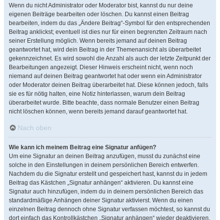
Wenn du nicht Administrator oder Moderator bist, kannst du nur deine
eigenen Beiträge bearbeiten oder löschen. Du kannst einen Beitrag
bearbeiten, indem du das „Ändere Beitrag“-Symbol für den entsprechenden
Beitrag anklickst; eventuell ist dies nur für einen begrenzten Zeitraum nach
seiner Erstellung möglich. Wenn bereits jemand auf deinen Beitrag
geantwortet hat, wird dein Beitrag in der Themenansicht als überarbeitet
gekennzeichnet. Es wird sowohl die Anzahl als auch der letzte Zeitpunkt der
Bearbeitungen angezeigt. Dieser Hinweis erscheint nicht, wenn noch
niemand auf deinen Beitrag geantwortet hat oder wenn ein Administrator
oder Moderator deinen Beitrag überarbeitet hat. Diese können jedoch, falls
sie es für nötig halten, eine Notiz hinterlassen, warum dein Beitrag
überarbeitet wurde. Bitte beachte, dass normale Benutzer einen Beitrag
nicht löschen können, wenn bereits jemand darauf geantwortet hat.
Nach oben
Wie kann ich meinem Beitrag eine Signatur anfügen?
Um eine Signatur an deinen Beitrag anzufügen, musst du zunächst eine
solche in den Einstellungen in deinem persönlichen Bereich entwerfen.
Nachdem du die Signatur erstellt und gespeichert hast, kannst du in jedem
Beitrag das Kästchen „Signatur anhängen“ aktivieren. Du kannst eine
Signatur auch hinzufügen, indem du in deinem persönlichen Bereich das
standardmäßige Anhängen deiner Signatur aktivierst. Wenn du einen
einzelnen Beitrag dennoch ohne Signatur verfassen möchtest, so kannst du
dort einfach das Kontrollkästchen „Signatur anhängen“ wieder deaktivieren.