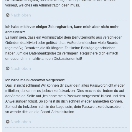
ist ebenfalls möglich, dass ein Konfigurationsproblem mit der Website
vorliegt, welches ein Administrator lösen muss.
Nach oben
Ich habe mich vor einiger Zeit registriert, kann mich aber nicht mehr
anmelden?!
Es kann sein, dass ein Administrator dein Benutzerkonto aus verschieden
Gründen deaktiviert oder gelöscht hat. Außerdem löschen viele Boards
regelmäßig Benutzer, die für längere Zeit keine Beiträge geschrieben
haben, um die Datenbankgröße zu verringern. Registriere dich einfach
erneut und nimm aktiv an den Diskussionen teil!
Nach oben
Ich habe mein Passwort vergessen!
Das ist nicht schlimm! Wir können dir zwar dein altes Passwort nicht wieder
mitteilen, du kannst es jedoch zurücksetzen. Dies machst du, indem du auf
der Anmelde-Seite auf „Ich habe mein Passwort vergessen“ klickst und den
Anweisungen folgst. So solltest du dich schnell wieder anmelden können.
Solltest du trotzdem nicht in der Lage sein, dein Passwort zurückzusetzen,
so wende dich an die Board-Administration.
Nach oben