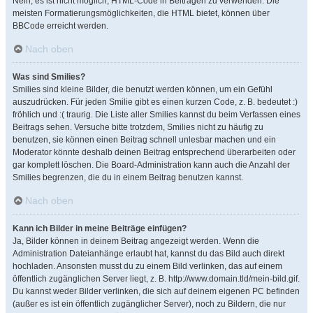
Nein, es ist nicht möglich, HTML-Code in Beiträgen zu verwenden. Die
meisten Formatierungsmöglichkeiten, die HTML bietet, können über
BBCode erreicht werden.
Nach oben
Was sind Smilies?
Smilies sind kleine Bilder, die benutzt werden können, um ein Gefühl
auszudrücken. Für jeden Smilie gibt es einen kurzen Code, z. B. bedeutet :)
fröhlich und :( traurig. Die Liste aller Smilies kannst du beim Verfassen eines
Beitrags sehen. Versuche bitte trotzdem, Smilies nicht zu häufig zu
benutzen, sie können einen Beitrag schnell unlesbar machen und ein
Moderator könnte deshalb deinen Beitrag entsprechend überarbeiten oder
gar komplett löschen. Die Board-Administration kann auch die Anzahl der
Smilies begrenzen, die du in einem Beitrag benutzen kannst.
Nach oben
Kann ich Bilder in meine Beiträge einfügen?
Ja, Bilder können in deinem Beitrag angezeigt werden. Wenn die
Administration Dateianhänge erlaubt hat, kannst du das Bild auch direkt
hochladen. Ansonsten musst du zu einem Bild verlinken, das auf einem
öffentlich zugänglichen Server liegt, z. B. http://www.domain.tld/mein-bild.gif.
Du kannst weder Bilder verlinken, die sich auf deinem eigenen PC befinden
(außer es ist ein öffentlich zugänglicher Server), noch zu Bildern, die nur