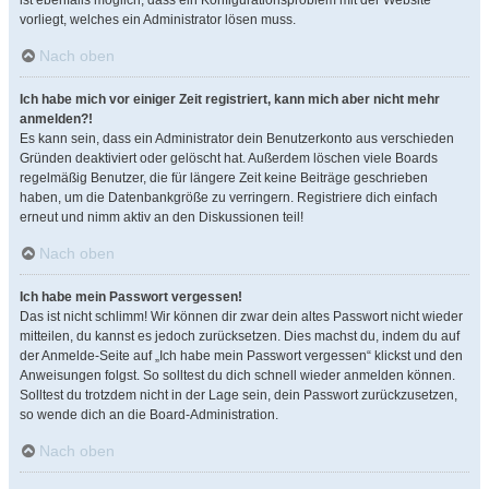
ist ebenfalls möglich, dass ein Konfigurationsproblem mit der Website
vorliegt, welches ein Administrator lösen muss.
Nach oben
Ich habe mich vor einiger Zeit registriert, kann mich aber nicht mehr
anmelden?!
Es kann sein, dass ein Administrator dein Benutzerkonto aus verschieden
Gründen deaktiviert oder gelöscht hat. Außerdem löschen viele Boards
regelmäßig Benutzer, die für längere Zeit keine Beiträge geschrieben
haben, um die Datenbankgröße zu verringern. Registriere dich einfach
erneut und nimm aktiv an den Diskussionen teil!
Nach oben
Ich habe mein Passwort vergessen!
Das ist nicht schlimm! Wir können dir zwar dein altes Passwort nicht wieder
mitteilen, du kannst es jedoch zurücksetzen. Dies machst du, indem du auf
der Anmelde-Seite auf „Ich habe mein Passwort vergessen“ klickst und den
Anweisungen folgst. So solltest du dich schnell wieder anmelden können.
Solltest du trotzdem nicht in der Lage sein, dein Passwort zurückzusetzen,
so wende dich an die Board-Administration.
Nach oben