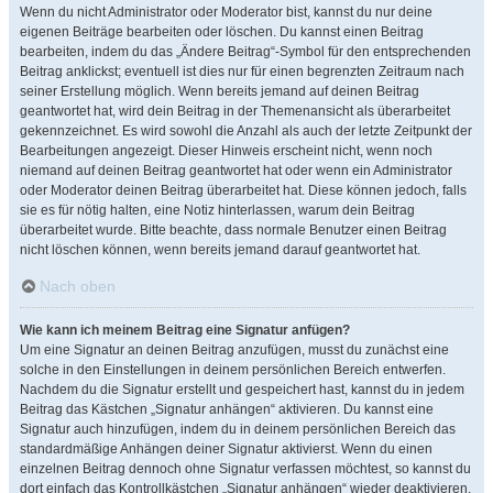
Wenn du nicht Administrator oder Moderator bist, kannst du nur deine
eigenen Beiträge bearbeiten oder löschen. Du kannst einen Beitrag
bearbeiten, indem du das „Ändere Beitrag“-Symbol für den entsprechenden
Beitrag anklickst; eventuell ist dies nur für einen begrenzten Zeitraum nach
seiner Erstellung möglich. Wenn bereits jemand auf deinen Beitrag
geantwortet hat, wird dein Beitrag in der Themenansicht als überarbeitet
gekennzeichnet. Es wird sowohl die Anzahl als auch der letzte Zeitpunkt der
Bearbeitungen angezeigt. Dieser Hinweis erscheint nicht, wenn noch
niemand auf deinen Beitrag geantwortet hat oder wenn ein Administrator
oder Moderator deinen Beitrag überarbeitet hat. Diese können jedoch, falls
sie es für nötig halten, eine Notiz hinterlassen, warum dein Beitrag
überarbeitet wurde. Bitte beachte, dass normale Benutzer einen Beitrag
nicht löschen können, wenn bereits jemand darauf geantwortet hat.
Nach oben
Wie kann ich meinem Beitrag eine Signatur anfügen?
Um eine Signatur an deinen Beitrag anzufügen, musst du zunächst eine
solche in den Einstellungen in deinem persönlichen Bereich entwerfen.
Nachdem du die Signatur erstellt und gespeichert hast, kannst du in jedem
Beitrag das Kästchen „Signatur anhängen“ aktivieren. Du kannst eine
Signatur auch hinzufügen, indem du in deinem persönlichen Bereich das
standardmäßige Anhängen deiner Signatur aktivierst. Wenn du einen
einzelnen Beitrag dennoch ohne Signatur verfassen möchtest, so kannst du
dort einfach das Kontrollkästchen „Signatur anhängen“ wieder deaktivieren.