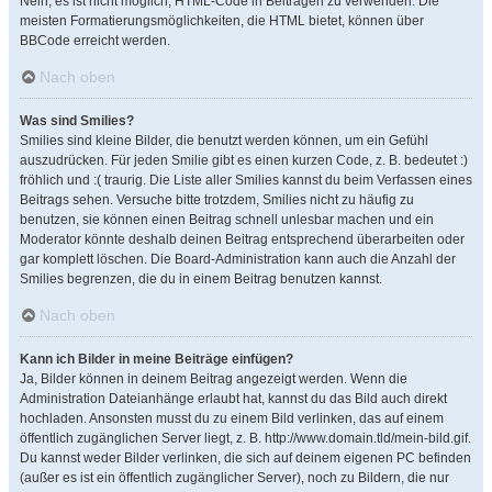
Nein, es ist nicht möglich, HTML-Code in Beiträgen zu verwenden. Die
meisten Formatierungsmöglichkeiten, die HTML bietet, können über
BBCode erreicht werden.
Nach oben
Was sind Smilies?
Smilies sind kleine Bilder, die benutzt werden können, um ein Gefühl
auszudrücken. Für jeden Smilie gibt es einen kurzen Code, z. B. bedeutet :)
fröhlich und :( traurig. Die Liste aller Smilies kannst du beim Verfassen eines
Beitrags sehen. Versuche bitte trotzdem, Smilies nicht zu häufig zu
benutzen, sie können einen Beitrag schnell unlesbar machen und ein
Moderator könnte deshalb deinen Beitrag entsprechend überarbeiten oder
gar komplett löschen. Die Board-Administration kann auch die Anzahl der
Smilies begrenzen, die du in einem Beitrag benutzen kannst.
Nach oben
Kann ich Bilder in meine Beiträge einfügen?
Ja, Bilder können in deinem Beitrag angezeigt werden. Wenn die
Administration Dateianhänge erlaubt hat, kannst du das Bild auch direkt
hochladen. Ansonsten musst du zu einem Bild verlinken, das auf einem
öffentlich zugänglichen Server liegt, z. B. http://www.domain.tld/mein-bild.gif.
Du kannst weder Bilder verlinken, die sich auf deinem eigenen PC befinden
(außer es ist ein öffentlich zugänglicher Server), noch zu Bildern, die nur