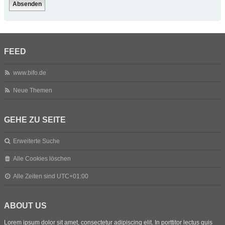
FEED
www.bifo.de
Neue Themen
GEHE ZU SEITE
Erweiterte Suche
Alle Cookies löschen
Alle Zeiten sind
UTC+01:00
ABOUT US
Lorem ipsum dolor sit amet, consectetur adipiscing elit. In porttitor lectus quis