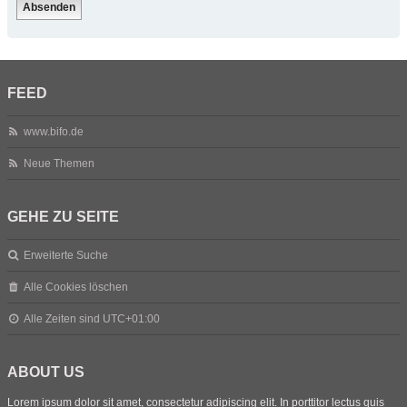
FEED
www.bifo.de
Neue Themen
GEHE ZU SEITE
Erweiterte Suche
Alle Cookies löschen
Alle Zeiten sind
UTC+01:00
ABOUT US
Lorem ipsum dolor sit amet, consectetur adipiscing elit. In porttitor lectus quis