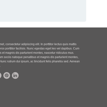
t, consectetur adipiscing elit. In porttitor lectus quis mattis
eros porttitor facilisis. Nunc egestas eget leo vel dapibus. Cum
 et magnis dis parturient montes, nascetur ridiculus mus.
m sociis natoque penatibus et magnis dis parturient montes,
Nunc rutrum dui ipsum, ac tincidunt felis pharetra sed. Aenean
.