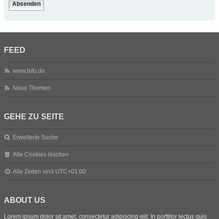
FEED
www.bifo.de
Neue Themen
GEHE ZU SEITE
Erweiterte Suche
Alle Cookies löschen
Alle Zeiten sind
UTC+01:00
ABOUT US
Lorem ipsum dolor sit amet, consectetur adipiscing elit. In porttitor lectus quis