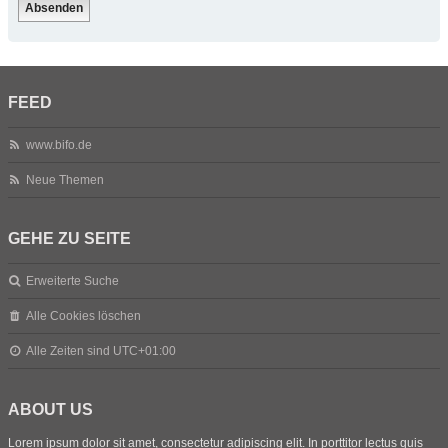
FEED
www.bifo.de
Neue Themen
GEHE ZU SEITE
Erweiterte Suche
Alle Cookies löschen
Alle Zeiten sind
UTC+01:00
ABOUT US
Lorem ipsum dolor sit amet, consectetur adipiscing elit. In porttitor lectus quis