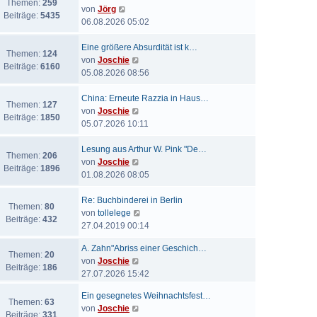
Themen:
259
N
von
Jörg
Beiträge:
5435
e
06.08.2026 05:02
u
e
Eine größere Absurdität ist k…
Themen:
124
s
N
von
Joschie
Beiträge:
6160
t
e
05.08.2026 08:56
e
u
r
e
China: Erneute Razzia in Haus…
Themen:
127
B
s
N
von
Joschie
Beiträge:
1850
e
t
e
05.07.2026 10:11
i
e
u
t
r
e
Lesung aus Arthur W. Pink "De…
Themen:
206
r
B
s
N
von
Joschie
Beiträge:
1896
a
e
t
e
01.08.2026 08:05
g
i
e
u
t
r
e
Re: Buchbinderei in Berlin
Themen:
80
r
B
s
N
von
tollelege
Beiträge:
432
a
e
t
e
27.04.2019 00:14
g
i
e
u
A. Zahn"Abriss einer Geschich…
t
r
e
Themen:
20
N
von
Joschie
r
B
s
Beiträge:
186
e
27.07.2026 15:42
a
e
t
u
g
i
e
Ein gesegnetes Weihnachtsfest…
e
t
r
Themen:
63
N
von
Joschie
s
r
B
Beiträge:
331