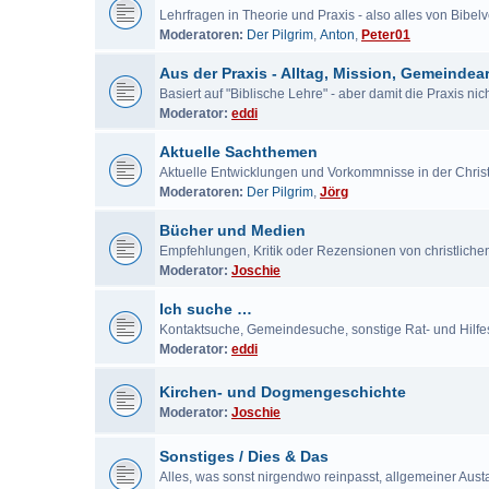
Lehrfragen in Theorie und Praxis - also alles von Bibe
Moderatoren:
Der Pilgrim
,
Anton
,
Peter01
Aus der Praxis - Alltag, Mission, Gemeindear
Basiert auf "Biblische Lehre" - aber damit die Praxis ni
Moderator:
eddi
Aktuelle Sachthemen
Aktuelle Entwicklungen und Vorkommnisse in der Chris
Moderatoren:
Der Pilgrim
,
Jörg
Bücher und Medien
Empfehlungen, Kritik oder Rezensionen von christlich
Moderator:
Joschie
Ich suche …
Kontaktsuche, Gemeindesuche, sonstige Rat- und Hilf
Moderator:
eddi
Kirchen- und Dogmengeschichte
Moderator:
Joschie
Sonstiges / Dies & Das
Alles, was sonst nirgendwo reinpasst, allgemeiner Aus