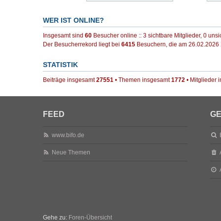
WER IST ONLINE?
Insgesamt sind
60
Besucher online :: 3 sichtbare Mitglieder, 0 uns
Der Besucherrekord liegt bei
6415
Besuchern, die am 26.02.2026 2
STATISTIK
Beiträge insgesamt
27551
• Themen insgesamt
1772
• Mitglieder
FEED
GE
www.bifo.de
Neue Themen
Gehe zu:
Foren-Übersicht