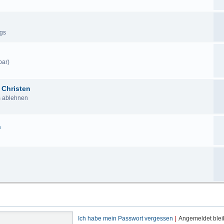
ags
bar)
 Christen
us ablehnen
n
Ich habe mein Passwort vergessen
|
Angemeldet ble