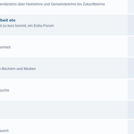
lverständnis über Heilslehre und Gemeindelehre bis Zukunftslehre
beit etc
cht zu kurz kommt, ein Extra-Forum
tenheit
en Büchern und Medien
esuche
tausch