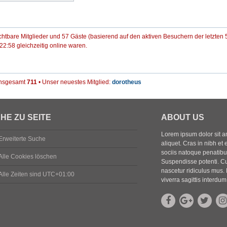
ichtbare Mitglieder und 57 Gäste (basierend auf den aktiven Besuchern der letzten 
2:58 gleichzeitig online waren.
 insgesamt
711
• Unser neuestes Mitglied:
dorotheus
HE ZU SEITE
ABOUT US
Lorem ipsum dolor sit ame
Erweiterte Suche
aliquet. Cras in nibh et 
sociis natoque penatibus
Alle Cookies löschen
Suspendisse potenti. Cu
nascetur ridiculus mus. 
Alle Zeiten sind
UTC+01:00
viverra sagittis interdum