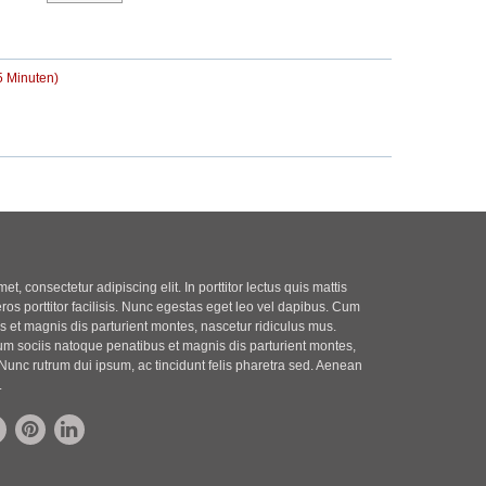
r
t
B
r
e
a
i
g
5 Minuten)
t
r
a
g
t, consectetur adipiscing elit. In porttitor lectus quis mattis
eros porttitor facilisis. Nunc egestas eget leo vel dapibus. Cum
 et magnis dis parturient montes, nascetur ridiculus mus.
m sociis natoque penatibus et magnis dis parturient montes,
Nunc rutrum dui ipsum, ac tincidunt felis pharetra sed. Aenean
.