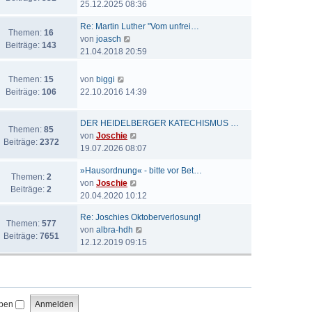
e
25.12.2025 08:36
t
a
e
u
e
g
i
Re: Martin Luther "Vom unfrei…
e
r
Themen:
16
t
N
von
joasch
s
B
Beiträge:
143
r
e
21.04.2018 20:59
t
e
a
u
e
i
g
e
N
r
Themen:
15
von
biggi
t
s
e
B
Beiträge:
106
22.10.2016 14:39
r
t
u
e
a
e
e
i
g
DER HEIDELBERGER KATECHISMUS …
r
s
t
Themen:
85
N
von
Joschie
B
t
r
Beiträge:
2372
e
19.07.2026 08:07
e
e
a
u
i
r
g
»Hausordnung« - bitte vor Bet…
e
t
Themen:
2
B
N
von
Joschie
s
r
Beiträge:
2
e
e
20.04.2020 10:12
t
a
i
u
e
g
t
Re: Joschies Oktoberverlosung!
e
r
Themen:
577
r
N
von
albra-hdh
s
B
Beiträge:
7651
a
e
12.12.2019 09:15
t
e
g
u
e
i
e
r
t
s
B
r
t
e
a
iben
e
i
g