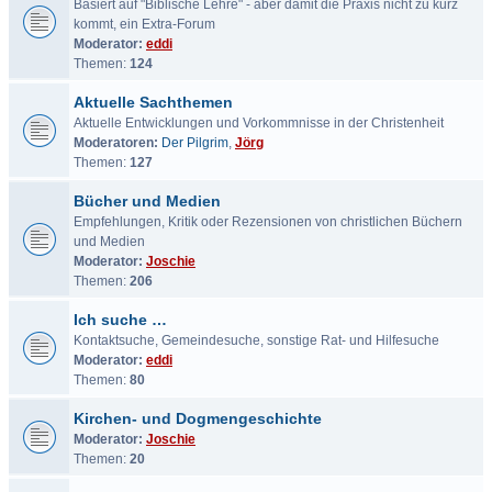
Basiert auf "Biblische Lehre" - aber damit die Praxis nicht zu kurz
kommt, ein Extra-Forum
Moderator:
eddi
Themen:
124
Aktuelle Sachthemen
Aktuelle Entwicklungen und Vorkommnisse in der Christenheit
Moderatoren:
Der Pilgrim
,
Jörg
Themen:
127
Bücher und Medien
Empfehlungen, Kritik oder Rezensionen von christlichen Büchern
und Medien
Moderator:
Joschie
Themen:
206
Ich suche …
Kontaktsuche, Gemeindesuche, sonstige Rat- und Hilfesuche
Moderator:
eddi
Themen:
80
Kirchen- und Dogmengeschichte
Moderator:
Joschie
Themen:
20