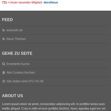
711
• Unser neuestes Mitglied:
dorotheus
FEED
www.bifo.de
Neue Themen
GEHE ZU SEITE
Erweiterte Suche
Alle Cookies löschen
Alle Zeiten sind
UTC+01:00
ABOUT US
Lorem ipsum dolor sit amet, consectetur adipiscing elit. In porttitor lectus quis
mattis aliquet. Cras in nibh et eros porttitor facilisis. Nunc egestas eget leo vel