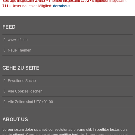
Beiträge insgesamt
27552
• Themen insgesamt
1772
• Mitglieder insgesamt
711
• Unser neuestes Mitglied:
dorotheus
FEED
www.bifo.de
Neue Themen
GEHE ZU SEITE
Erweiterte Suche
Alle Cookies löschen
Alle Zeiten sind
UTC+01:00
ABOUT US
Lorem ipsum dolor sit amet, consectetur adipiscing elit. In porttitor lectus quis