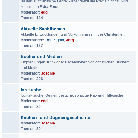
Basiert auf "Biblische Lehre" - aber damit die Praxis nicht zu kurz
kommt, ein Extra-Forum
Moderator:
eddi
Themen:
124
Aktuelle Sachthemen
Aktuelle Entwicklungen und Vorkommnisse in der Christenheit
Moderatoren:
Der Pilgrim
,
Jörg
Themen:
127
Bücher und Medien
Empfehlungen, Kritik oder Rezensionen von christlichen Büchern
und Medien
Moderator:
Joschie
Themen:
206
Ich suche …
Kontaktsuche, Gemeindesuche, sonstige Rat- und Hilfesuche
Moderator:
eddi
Themen:
80
Kirchen- und Dogmengeschichte
Moderator:
Joschie
Themen:
20