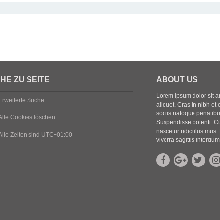
HE ZU SEITE
ABOUT US
Lorem ipsum dolor sit ame
Erweiterte Suche
aliquet. Cras in nibh et 
sociis natoque penatibus
Alle Cookies löschen
Suspendisse potenti. Cu
nascetur ridiculus mus. 
Alle Zeiten sind
UTC+01:00
viverra sagittis interdum