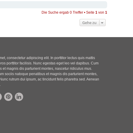
Die Suche ergab 0 Treffer • Seite
1
von
1
Gehe zu
t, consectetur adipiscing elit. In porttitor lectus quis mattis
eros porttitor facilisis. Nunc egestas eget leo vel dapibus. Cum
 et magnis dis parturient montes, nascetur ridiculus mus.
m sociis natoque penatibus et magnis dis parturient montes,
Nunc rutrum dui ipsum, ac tincidunt felis pharetra sed. Aenean
.