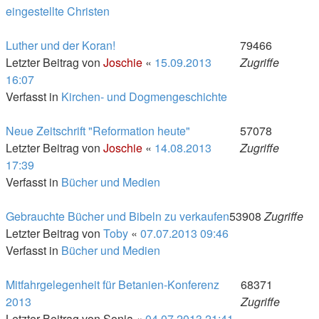
eingestellte Christen
Luther und der Koran!
79466
Letzter Beitrag von
Joschie
«
15.09.2013
Zugriffe
16:07
Verfasst in
Kirchen- und Dogmengeschichte
Neue Zeitschrift "Reformation heute"
57078
Letzter Beitrag von
Joschie
«
14.08.2013
Zugriffe
17:39
Verfasst in
Bücher und Medien
Gebrauchte Bücher und Bibeln zu verkaufen
53908
Zugriffe
Letzter Beitrag von
Toby
«
07.07.2013 09:46
Verfasst in
Bücher und Medien
Mitfahrgelegenheit für Betanien-Konferenz
68371
2013
Zugriffe
Letzter Beitrag von
Sonja
«
04.07.2013 21:41