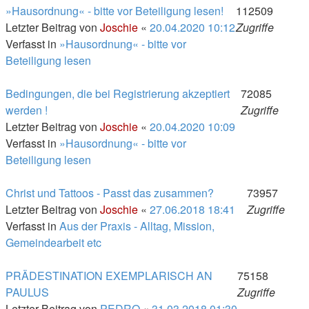
»Hausordnung« - bitte vor Beteiligung lesen!
112509
Letzter Beitrag von
Joschie
«
20.04.2020 10:12
Zugriffe
Verfasst in
»Hausordnung« - bitte vor
Beteiligung lesen
Bedingungen, die bei Registrierung akzeptiert
72085
werden !
Zugriffe
Letzter Beitrag von
Joschie
«
20.04.2020 10:09
Verfasst in
»Hausordnung« - bitte vor
Beteiligung lesen
Christ und Tattoos - Passt das zusammen?
73957
Letzter Beitrag von
Joschie
«
27.06.2018 18:41
Zugriffe
Verfasst in
Aus der Praxis - Alltag, Mission,
Gemeindearbeit etc
PRÄDESTINATION EXEMPLARISCH AN
75158
PAULUS
Zugriffe
Letzter Beitrag von
PEDRO
«
31.03.2018 01:30