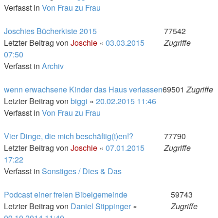
Verfasst in
Von Frau zu Frau
Joschies Bücherkiste 2015
77542
Letzter Beitrag von
Joschie
«
03.03.2015
Zugriffe
07:50
Verfasst in
Archiv
wenn erwachsene Kinder das Haus verlassen
69501
Zugriffe
Letzter Beitrag von
biggi
«
20.02.2015 11:46
Verfasst in
Von Frau zu Frau
Vier Dinge, die mich beschäftig(t)en!?
77790
Letzter Beitrag von
Joschie
«
07.01.2015
Zugriffe
17:22
Verfasst in
Sonstiges / Dies & Das
Podcast einer freien Bibelgemeinde
59743
Letzter Beitrag von
Daniel Stippinger
«
Zugriffe
09.10.2014 11:40