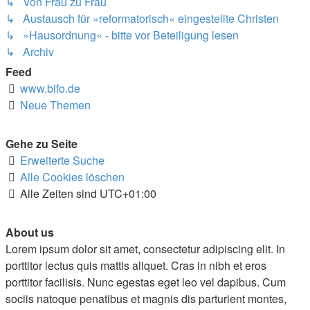
↳ Von Frau zu Frau
↳ Austausch für »reformatorisch« eingestellte Christen
↳ »Hausordnung« - bitte vor Beteiligung lesen
↳ Archiv
Feed
www.bifo.de
Neue Themen
Gehe zu Seite
Erweiterte Suche
Alle Cookies löschen
Alle Zeiten sind
UTC+01:00
About us
Lorem ipsum dolor sit amet, consectetur adipiscing elit. In
porttitor lectus quis mattis aliquet. Cras in nibh et eros
porttitor facilisis. Nunc egestas eget leo vel dapibus. Cum
sociis natoque penatibus et magnis dis parturient montes,