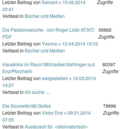
Letzter Beitrag von
Servant
«
15.06.2014
Zugriffe
20:41
Verfasst in
Bücher und Medien
Die Passionswoche - von Roger Liebi AT/NT/
59882
PDF
Zugriffe
Letzter Beitrag von
Yvonne
«
15.04.2014 15:12
Verfasst in
Bücher und Medien
Hauskreis im Raum Mühlacker/Vaihingen a.d.
80397
Enz/Pforzheim
Zugriffe
Letzter Beitrag von
ewigesleben
«
16.03.2014
14:27
Verfasst in
Ich suche …
Die Souveränität Gottes
79896
Letzter Beitrag von
Victor Ens
«
09.01.2014
Zugriffe
07:35
Verfasst in
Austausch für »reformatorisch«