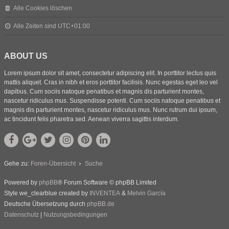
Alle Cookies löschen
Alle Zeiten sind
UTC+01:00
ABOUT US
Lorem ipsum dolor sit amet, consectetur adipiscing elit. In porttitor lectus quis
mattis aliquet. Cras in nibh et eros porttitor facilisis. Nunc egestas eget leo vel
dapibus. Cum sociis natoque penatibus et magnis dis parturient montes,
nascetur ridiculus mus. Suspendisse potenti. Cum sociis natoque penatibus et
magnis dis parturient montes, nascetur ridiculus mus. Nunc rutrum dui ipsum,
ac tincidunt felis pharetra sed. Aenean viverra sagittis interdum.
Gehe zu:
Foren-Übersicht
Suche
Powered by
phpBB
® Forum Software © phpBB Limited
Style we_clearblue created by
INVENTEA
&
Melvin García
Deutsche Übersetzung durch
phpBB.de
Datenschutz
|
Nutzungsbedingungen