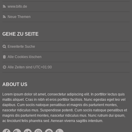
www.bifo.de
Neue Themen
GEHE ZU SEITE
Erweiterte Suche
Alle Cookies löschen
Alle Zeiten sind
UTC+01:00
ABOUT US
Lorem ipsum dolor sit amet, consectetur adipiscing elit. In porttitor lectus quis
mattis aliquet. Cras in nibh et eros porttitor facilisis. Nunc egestas eget leo vel
dapibus. Cum sociis natoque penatibus et magnis dis parturient montes,
nascetur ridiculus mus. Suspendisse potenti. Cum sociis natoque penatibus et
magnis dis parturient montes, nascetur ridiculus mus. Nunc rutrum dui ipsum,
ac tincidunt felis pharetra sed. Aenean viverra sagittis interdum.