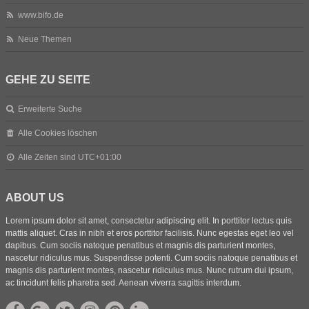
www.bifo.de
Neue Themen
GEHE ZU SEITE
Erweiterte Suche
Alle Cookies löschen
Alle Zeiten sind
UTC+01:00
ABOUT US
Lorem ipsum dolor sit amet, consectetur adipiscing elit. In porttitor lectus quis
mattis aliquet. Cras in nibh et eros porttitor facilisis. Nunc egestas eget leo vel
dapibus. Cum sociis natoque penatibus et magnis dis parturient montes,
nascetur ridiculus mus. Suspendisse potenti. Cum sociis natoque penatibus et
magnis dis parturient montes, nascetur ridiculus mus. Nunc rutrum dui ipsum,
ac tincidunt felis pharetra sed. Aenean viverra sagittis interdum.