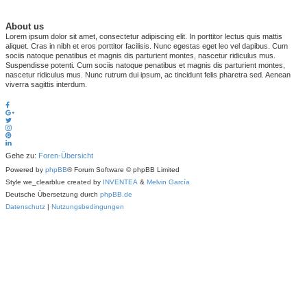
About us
Lorem ipsum dolor sit amet, consectetur adipiscing elit. In porttitor lectus quis mattis
aliquet. Cras in nibh et eros porttitor facilisis. Nunc egestas eget leo vel dapibus. Cum
sociis natoque penatibus et magnis dis parturient montes, nascetur ridiculus mus.
Suspendisse potenti. Cum sociis natoque penatibus et magnis dis parturient montes,
nascetur ridiculus mus. Nunc rutrum dui ipsum, ac tincidunt felis pharetra sed. Aenean
viverra sagittis interdum.
Gehe zu:
Foren-Übersicht
Powered by
phpBB
® Forum Software © phpBB Limited
Style we_clearblue created by
INVENTEA
&
Melvin García
Deutsche Übersetzung durch
phpBB.de
Datenschutz
|
Nutzungsbedingungen