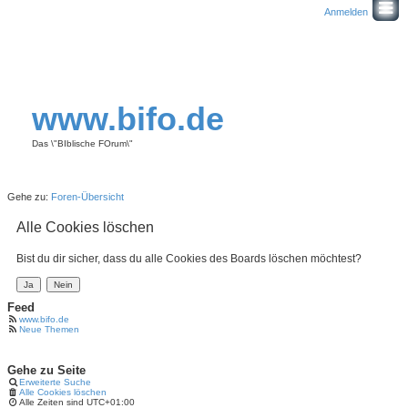
Anmelden
www.bifo.de
Das \"BIblische FOrum\"
Gehe zu:
Foren-Übersicht
Alle Cookies löschen
Bist du dir sicher, dass du alle Cookies des Boards löschen möchtest?
Feed
www.bifo.de
Neue Themen
Gehe zu Seite
Erweiterte Suche
Alle Cookies löschen
Alle Zeiten sind
UTC+01:00