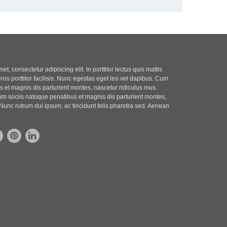
t, consectetur adipiscing elit. In porttitor lectus quis mattis
eros porttitor facilisis. Nunc egestas eget leo vel dapibus. Cum
 et magnis dis parturient montes, nascetur ridiculus mus.
m sociis natoque penatibus et magnis dis parturient montes,
Nunc rutrum dui ipsum, ac tincidunt felis pharetra sed. Aenean
.