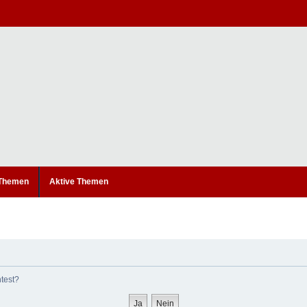
 Themen
Aktive Themen
htest?