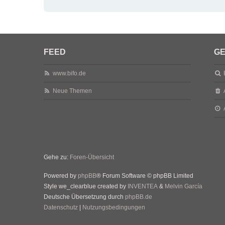
FEED
GE
www.bifo.de
Neue Themen
Gehe zu:
Foren-Übersicht
Powered by
phpBB
® Forum Software © phpBB Limited
Style we_clearblue created by
INVENTEA
&
Melvin García
Deutsche Übersetzung durch
phpBB.de
Datenschutz
|
Nutzungsbedingungen