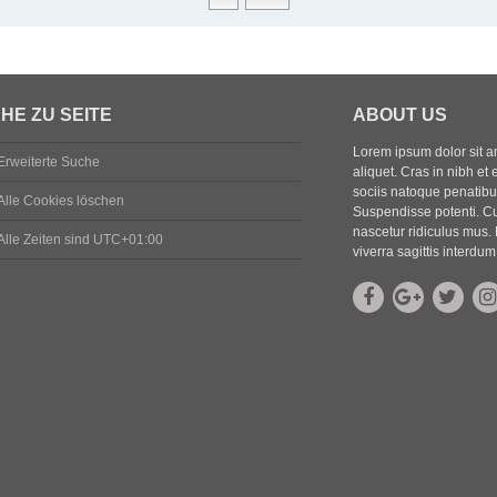
HE ZU SEITE
ABOUT US
Lorem ipsum dolor sit ame
Erweiterte Suche
aliquet. Cras in nibh et 
sociis natoque penatibus
Alle Cookies löschen
Suspendisse potenti. Cu
nascetur ridiculus mus. 
Alle Zeiten sind
UTC+01:00
viverra sagittis interdum