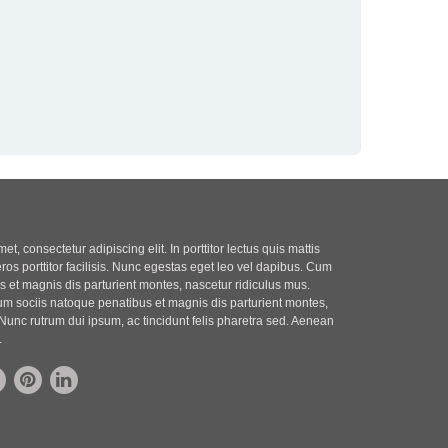
t, consectetur adipiscing elit. In porttitor lectus quis mattis
eros porttitor facilisis. Nunc egestas eget leo vel dapibus. Cum
 et magnis dis parturient montes, nascetur ridiculus mus.
m sociis natoque penatibus et magnis dis parturient montes,
Nunc rutrum dui ipsum, ac tincidunt felis pharetra sed. Aenean
.