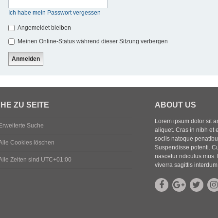
Ich habe mein Passwort vergessen
Angemeldet bleiben
Meinen Online-Status während dieser Sitzung verbergen
HE ZU SEITE
ABOUT US
Lorem ipsum dolor sit ame
Erweiterte Suche
aliquet. Cras in nibh et 
sociis natoque penatibus
Alle Cookies löschen
Suspendisse potenti. Cu
nascetur ridiculus mus. 
Alle Zeiten sind
UTC+01:00
viverra sagittis interdum