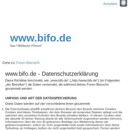
Anmelden
www.bifo.de
Das \"BIblische FOrum\"
Gehe zu:
Foren-Übersicht
www.bifo.de - Datenschutzerklärung
Diese Richtlinie beschreibt, wie „www.bifo.de“ („http://www.bifo.de“) (im Folgenden
„der Betreiber“) die Daten verwendet, die während deines Foren-Besuchs
gesammelt werden.
UMFANG UND ART DER DATENSPEICHERUNG
Deine Daten werden auf vier verschiedene Arten gesammelt:
Die Forensoftware phpBB erstellt bei deinem Besuch des Boards mehrere Cookies.
Cookies sind kleine Textdateien, die dein Browser als temporäre Dateien ablegt und die
zwischen den einzelnen Aufrufen des Boards erhalten bleiben. In diesen Cookies sind
die aktuelle ID deiner Sitzung (damit dir alle Seitenaufrufe zugeordnet werden können),
Informationen über die von dir gelesenen Beiträge (zur Markierung dieser als
gelesen/ungelesen; sofern du nicht angemeldet bist) sowie Informationen über deine
Teilnahme an Umfragen (sofern du nicht angemeldet bist) gespeichert. Ferner werden