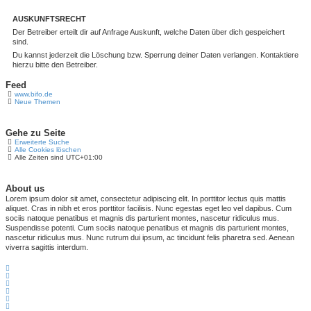
AUSKUNFTSRECHT
Der Betreiber erteilt dir auf Anfrage Auskunft, welche Daten über dich gespeichert
sind.
Du kannst jederzeit die Löschung bzw. Sperrung deiner Daten verlangen. Kontaktiere
hierzu bitte den Betreiber.
Feed
www.bifo.de
Neue Themen
Gehe zu Seite
Erweiterte Suche
Alle Cookies löschen
Alle Zeiten sind
UTC+01:00
About us
Lorem ipsum dolor sit amet, consectetur adipiscing elit. In porttitor lectus quis mattis
aliquet. Cras in nibh et eros porttitor facilisis. Nunc egestas eget leo vel dapibus. Cum
sociis natoque penatibus et magnis dis parturient montes, nascetur ridiculus mus.
Suspendisse potenti. Cum sociis natoque penatibus et magnis dis parturient montes,
nascetur ridiculus mus. Nunc rutrum dui ipsum, ac tincidunt felis pharetra sed. Aenean
viverra sagittis interdum.