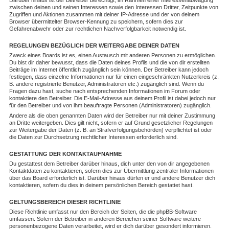
Darüber hinaus ist der Betreiber berechtigt, im Rahmen einer Interessenabwägung
zwischen deinen und seinen Interessen sowie den Interessen Dritter, Zeitpunkte von
Zugriffen und Aktionen zusammen mit deiner IP-Adresse und der von deinem
Browser übermittelter Browser-Kennung zu speichern, sofern dies zur
Gefahrenabwehr oder zur rechtlichen Nachverfolgbarkeit notwendig ist.
REGELUNGEN BEZÜGLICH DER WEITERGABE DEINER DATEN
Zweck eines Boards ist es, einen Austausch mit anderen Personen zu ermöglichen.
Du bist dir daher bewusst, dass die Daten deines Profils und die von dir erstellten
Beiträge im Internet öffentlich zugänglich sein können. Der Betreiber kann jedoch
festlegen, dass einzelne Informationen nur für einen eingeschränkten Nutzerkreis (z.
B. andere registrierte Benutzer, Administratoren etc.) zugänglich sind. Wenn du
Fragen dazu hast, suche nach entsprechenden Informationen im Forum oder
kontaktiere den Betreiber. Die E-Mail-Adresse aus deinem Profil ist dabei jedoch nur
für den Betreiber und von ihm beauftragte Personen (Administratoren) zugänglich.
Andere als die oben genannten Daten wird der Betreiber nur mit deiner Zustimmung
an Dritte weitergeben. Dies gilt nicht, sofern er auf Grund gesetzlicher Regelungen
zur Weitergabe der Daten (z. B. an Strafverfolgungsbehörden) verpflichtet ist oder
die Daten zur Durchsetzung rechtlicher Interessen erforderlich sind.
GESTATTUNG DER KONTAKTAUFNAHME
Du gestattest dem Betreiber darüber hinaus, dich unter den von dir angegebenen
Kontaktdaten zu kontaktieren, sofern dies zur Übermittlung zentraler Informationen
über das Board erforderlich ist. Darüber hinaus dürfen er und andere Benutzer dich
kontaktieren, sofern du dies in deinem persönlichen Bereich gestattet hast.
GELTUNGSBEREICH DIESER RICHTLINIE
Diese Richtlinie umfasst nur den Bereich der Seiten, die die phpBB-Software
umfassen. Sofern der Betreiber in anderen Bereichen seiner Software weitere
personenbezogene Daten verarbeitet, wird er dich darüber gesondert informieren.