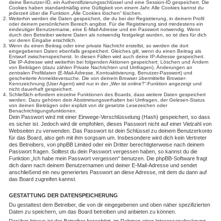
deine Benutzer-ID, ein Authentifizierungsschlüssel und eine Session-ID gespeichert. Die
Cookies haben standardmäßig eine Gültigkeit von einem Jahr. Alle Cookies kannst du
jederzeit über die Funktion „Alle Cookies löschen“ löschen.
Weiterhin werden die Daten gespeichert, die du bei der Registrierung, in deinem Profil
oder deinem persönlichem Bereich angibst. Für die Registrierung sind mindestens ein
eindeutiger Benutzername, eine E-Mail-Adresse und ein Passwort notwendig. Wenn
durch den Betreiber weitere Daten als notwendig festgelegt wurden, so ist dies für dich
vor deren Eingabe ersichtlich.
Wenn du einen Beitrag oder eine private Nachricht erstellst, so werden die dort
eingegebenen Daten ebenfalls gespeichert. Gleiches gilt, wenn du einen Beitrag als
Entwurf zwischenspeicherst. In diesen Fällen wird auch deine IP-Adresse gespeichert.
Die IP-Adresse wird weiterhin bei folgenden Aktionen gespeichert: Löschen und Ändern
von Beiträgen (dazu zählen Private Nachrichten und Umfragen), Änderungen an
zentralen Profildaten (E-Mail-Adresse, Kontoaktivierung, Benutzer-Passwort) und
gescheiterte Anmeldeversuche. Die von deinem Browser übermittelte Browser-
Kennzeichnung (User Agent) wird nur in der „Wer ist online?“-Funktion angezeigt und
nicht dauerhaft gespeichert.
Schließlich erfordern einzelne Funktionen des Boards, dass weitere Daten gespeichert
werden. Dazu gehören dein Abstimmungsverhalten bei Umfragen, der Gelesen-Status
von deinen Beiträgen oder explizit von dir gesetzte Lesezeichen oder
Benachrichtigungsfunktionen.
Dein Passwort wird mit einer Einwege-Verschlüsselung (Hash) gespeichert, so dass
es sicher ist. Jedoch wird dir empfohlen, dieses Passwort nicht auf einer Vielzahl von
Webseiten zu verwenden. Das Passwort ist dein Schlüssel zu deinem Benutzerkonto
für das Board, also geh mit ihm sorgsam um. Insbesondere wird dich kein Vertreter
des Betreibers, von phpBB Limited oder ein Dritter berechtigterweise nach deinem
Passwort fragen. Solltest du dein Passwort vergessen haben, so kannst du die
Funktion „Ich habe mein Passwort vergessen“ benutzen. Die phpBB-Software fragt
dich dann nach deinem Benutzernamen und deiner E-Mail-Adresse und sendet
anschließend ein neu generiertes Passwort an diese Adresse, mit dem du dann auf
das Board zugreifen kannst.
GESTATTUNG DER DATENSPEICHERUNG
Du gestattest dem Betreiber, die von dir eingegebenen und oben näher spezifizierten
Daten zu speichern, um das Board betreiben und anbieten zu können.