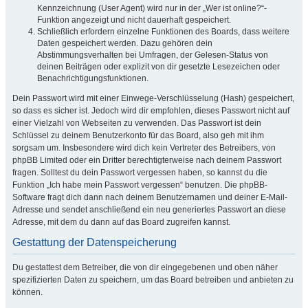
Kennzeichnung (User Agent) wird nur in der „Wer ist online?“-
Funktion angezeigt und nicht dauerhaft gespeichert.
Schließlich erfordern einzelne Funktionen des Boards, dass weitere
Daten gespeichert werden. Dazu gehören dein
Abstimmungsverhalten bei Umfragen, der Gelesen-Status von
deinen Beiträgen oder explizit von dir gesetzte Lesezeichen oder
Benachrichtigungsfunktionen.
Dein Passwort wird mit einer Einwege-Verschlüsselung (Hash) gespeichert,
so dass es sicher ist. Jedoch wird dir empfohlen, dieses Passwort nicht auf
einer Vielzahl von Webseiten zu verwenden. Das Passwort ist dein
Schlüssel zu deinem Benutzerkonto für das Board, also geh mit ihm
sorgsam um. Insbesondere wird dich kein Vertreter des Betreibers, von
phpBB Limited oder ein Dritter berechtigterweise nach deinem Passwort
fragen. Solltest du dein Passwort vergessen haben, so kannst du die
Funktion „Ich habe mein Passwort vergessen“ benutzen. Die phpBB-
Software fragt dich dann nach deinem Benutzernamen und deiner E-Mail-
Adresse und sendet anschließend ein neu generiertes Passwort an diese
Adresse, mit dem du dann auf das Board zugreifen kannst.
Gestattung der Datenspeicherung
Du gestattest dem Betreiber, die von dir eingegebenen und oben näher
spezifizierten Daten zu speichern, um das Board betreiben und anbieten zu
können.