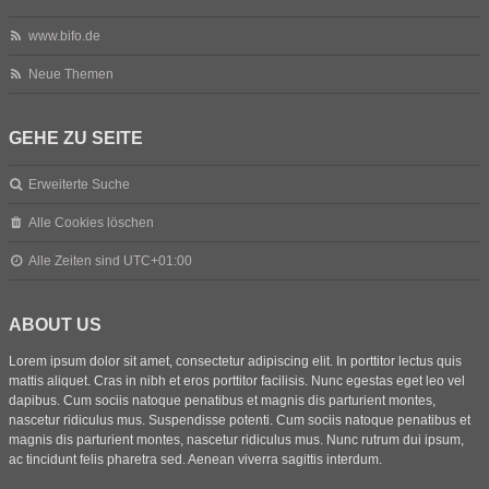
www.bifo.de
Neue Themen
GEHE ZU SEITE
Erweiterte Suche
Alle Cookies löschen
Alle Zeiten sind
UTC+01:00
ABOUT US
Lorem ipsum dolor sit amet, consectetur adipiscing elit. In porttitor lectus quis
mattis aliquet. Cras in nibh et eros porttitor facilisis. Nunc egestas eget leo vel
dapibus. Cum sociis natoque penatibus et magnis dis parturient montes,
nascetur ridiculus mus. Suspendisse potenti. Cum sociis natoque penatibus et
magnis dis parturient montes, nascetur ridiculus mus. Nunc rutrum dui ipsum,
ac tincidunt felis pharetra sed. Aenean viverra sagittis interdum.