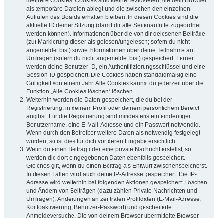
mehrere Cookies. Cookies sind kleine Textdateien, die dein Browser
als temporäre Dateien ablegt und die zwischen den einzelnen
Aufrufen des Boards erhalten bleiben. In diesen Cookies sind die
aktuelle ID deiner Sitzung (damit dir alle Seitenaufrufe zugeordnet
werden können), Informationen über die von dir gelesenen Beiträge
(zur Markierung dieser als gelesen/ungelesen; sofern du nicht
angemeldet bist) sowie Informationen über deine Teilnahme an
Umfragen (sofern du nicht angemeldet bist) gespeichert. Ferner
werden deine Benutzer-ID, ein Authentifizierungsschlüssel und eine
Session-ID gespeichert. Die Cookies haben standardmäßig eine
Gültigkeit von einem Jahr. Alle Cookies kannst du jederzeit über die
Funktion „Alle Cookies löschen“ löschen.
Weiterhin werden die Daten gespeichert, die du bei der
Registrierung, in deinem Profil oder deinem persönlichem Bereich
angibst. Für die Registrierung sind mindestens ein eindeutiger
Benutzername, eine E-Mail-Adresse und ein Passwort notwendig.
Wenn durch den Betreiber weitere Daten als notwendig festgelegt
wurden, so ist dies für dich vor deren Eingabe ersichtlich.
Wenn du einen Beitrag oder eine private Nachricht erstellst, so
werden die dort eingegebenen Daten ebenfalls gespeichert.
Gleiches gilt, wenn du einen Beitrag als Entwurf zwischenspeicherst.
In diesen Fällen wird auch deine IP-Adresse gespeichert. Die IP-
Adresse wird weiterhin bei folgenden Aktionen gespeichert: Löschen
und Ändern von Beiträgen (dazu zählen Private Nachrichten und
Umfragen), Änderungen an zentralen Profildaten (E-Mail-Adresse,
Kontoaktivierung, Benutzer-Passwort) und gescheiterte
Anmeldeversuche. Die von deinem Browser übermittelte Browser-