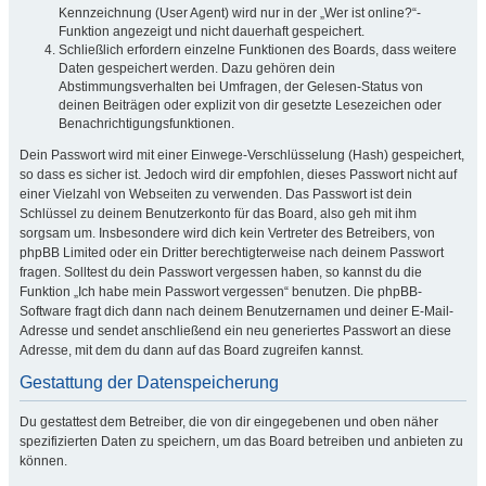
Kennzeichnung (User Agent) wird nur in der „Wer ist online?“-
Funktion angezeigt und nicht dauerhaft gespeichert.
Schließlich erfordern einzelne Funktionen des Boards, dass weitere
Daten gespeichert werden. Dazu gehören dein
Abstimmungsverhalten bei Umfragen, der Gelesen-Status von
deinen Beiträgen oder explizit von dir gesetzte Lesezeichen oder
Benachrichtigungsfunktionen.
Dein Passwort wird mit einer Einwege-Verschlüsselung (Hash) gespeichert,
so dass es sicher ist. Jedoch wird dir empfohlen, dieses Passwort nicht auf
einer Vielzahl von Webseiten zu verwenden. Das Passwort ist dein
Schlüssel zu deinem Benutzerkonto für das Board, also geh mit ihm
sorgsam um. Insbesondere wird dich kein Vertreter des Betreibers, von
phpBB Limited oder ein Dritter berechtigterweise nach deinem Passwort
fragen. Solltest du dein Passwort vergessen haben, so kannst du die
Funktion „Ich habe mein Passwort vergessen“ benutzen. Die phpBB-
Software fragt dich dann nach deinem Benutzernamen und deiner E-Mail-
Adresse und sendet anschließend ein neu generiertes Passwort an diese
Adresse, mit dem du dann auf das Board zugreifen kannst.
Gestattung der Datenspeicherung
Du gestattest dem Betreiber, die von dir eingegebenen und oben näher
spezifizierten Daten zu speichern, um das Board betreiben und anbieten zu
können.