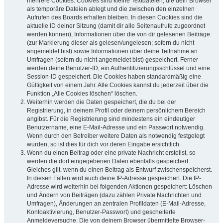
mehrere Cookies. Cookies sind kleine Textdateien, die dein Browser
als temporäre Dateien ablegt und die zwischen den einzelnen
Aufrufen des Boards erhalten bleiben. In diesen Cookies sind die
aktuelle ID deiner Sitzung (damit dir alle Seitenaufrufe zugeordnet
werden können), Informationen über die von dir gelesenen Beiträge
(zur Markierung dieser als gelesen/ungelesen; sofern du nicht
angemeldet bist) sowie Informationen über deine Teilnahme an
Umfragen (sofern du nicht angemeldet bist) gespeichert. Ferner
werden deine Benutzer-ID, ein Authentifizierungsschlüssel und eine
Session-ID gespeichert. Die Cookies haben standardmäßig eine
Gültigkeit von einem Jahr. Alle Cookies kannst du jederzeit über die
Funktion „Alle Cookies löschen“ löschen.
Weiterhin werden die Daten gespeichert, die du bei der
Registrierung, in deinem Profil oder deinem persönlichem Bereich
angibst. Für die Registrierung sind mindestens ein eindeutiger
Benutzername, eine E-Mail-Adresse und ein Passwort notwendig.
Wenn durch den Betreiber weitere Daten als notwendig festgelegt
wurden, so ist dies für dich vor deren Eingabe ersichtlich.
Wenn du einen Beitrag oder eine private Nachricht erstellst, so
werden die dort eingegebenen Daten ebenfalls gespeichert.
Gleiches gilt, wenn du einen Beitrag als Entwurf zwischenspeicherst.
In diesen Fällen wird auch deine IP-Adresse gespeichert. Die IP-
Adresse wird weiterhin bei folgenden Aktionen gespeichert: Löschen
und Ändern von Beiträgen (dazu zählen Private Nachrichten und
Umfragen), Änderungen an zentralen Profildaten (E-Mail-Adresse,
Kontoaktivierung, Benutzer-Passwort) und gescheiterte
Anmeldeversuche. Die von deinem Browser übermittelte Browser-