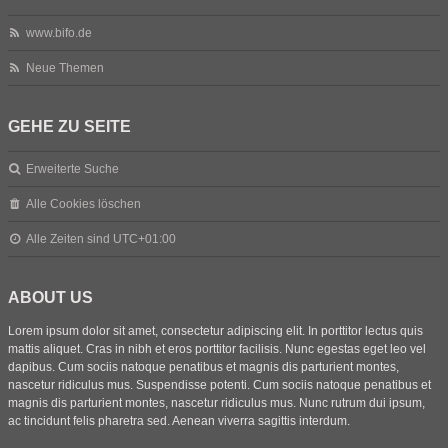
www.bifo.de
Neue Themen
GEHE ZU SEITE
Erweiterte Suche
Alle Cookies löschen
Alle Zeiten sind
UTC+01:00
ABOUT US
Lorem ipsum dolor sit amet, consectetur adipiscing elit. In porttitor lectus quis
mattis aliquet. Cras in nibh et eros porttitor facilisis. Nunc egestas eget leo vel
dapibus. Cum sociis natoque penatibus et magnis dis parturient montes,
nascetur ridiculus mus. Suspendisse potenti. Cum sociis natoque penatibus et
magnis dis parturient montes, nascetur ridiculus mus. Nunc rutrum dui ipsum,
ac tincidunt felis pharetra sed. Aenean viverra sagittis interdum.