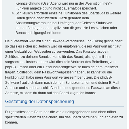
Kennzeichnung (User Agent) wird nur in der „Wer ist online?“-
Funktion angezeigt und nicht dauerhaft gespeichert.
Schließlich erfordern einzelne Funktionen des Boards, dass weitere
Daten gespeichert werden. Dazu gehören dein
Abstimmungsverhalten bei Umfragen, der Gelesen-Status von
deinen Beiträgen oder explizit von dir gesetzte Lesezeichen oder
Benachrichtigungsfunktionen.
Dein Passwort wird mit einer Einwege-Verschlüsselung (Hash) gespeichert,
so dass es sicher ist. Jedoch wird dir empfohlen, dieses Passwort nicht auf
einer Vielzahl von Webseiten zu verwenden. Das Passwort ist dein
Schlüssel zu deinem Benutzerkonto für das Board, also geh mit ihm
sorgsam um. Insbesondere wird dich kein Vertreter des Betreibers, von
phpBB Limited oder ein Dritter berechtigterweise nach deinem Passwort
fragen. Solltest du dein Passwort vergessen haben, so kannst du die
Funktion „Ich habe mein Passwort vergessen“ benutzen. Die phpBB-
Software fragt dich dann nach deinem Benutzernamen und deiner E-Mail-
Adresse und sendet anschließend ein neu generiertes Passwort an diese
Adresse, mit dem du dann auf das Board zugreifen kannst.
Gestattung der Datenspeicherung
Du gestattest dem Betreiber, die von dir eingegebenen und oben näher
spezifizierten Daten zu speichern, um das Board betreiben und anbieten zu
können.