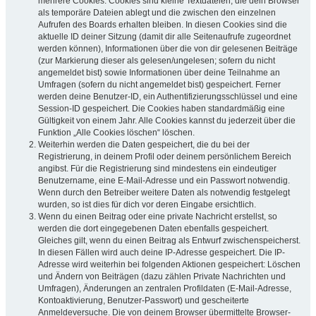
mehrere Cookies. Cookies sind kleine Textdateien, die dein Browser
als temporäre Dateien ablegt und die zwischen den einzelnen
Aufrufen des Boards erhalten bleiben. In diesen Cookies sind die
aktuelle ID deiner Sitzung (damit dir alle Seitenaufrufe zugeordnet
werden können), Informationen über die von dir gelesenen Beiträge
(zur Markierung dieser als gelesen/ungelesen; sofern du nicht
angemeldet bist) sowie Informationen über deine Teilnahme an
Umfragen (sofern du nicht angemeldet bist) gespeichert. Ferner
werden deine Benutzer-ID, ein Authentifizierungsschlüssel und eine
Session-ID gespeichert. Die Cookies haben standardmäßig eine
Gültigkeit von einem Jahr. Alle Cookies kannst du jederzeit über die
Funktion „Alle Cookies löschen“ löschen.
Weiterhin werden die Daten gespeichert, die du bei der
Registrierung, in deinem Profil oder deinem persönlichem Bereich
angibst. Für die Registrierung sind mindestens ein eindeutiger
Benutzername, eine E-Mail-Adresse und ein Passwort notwendig.
Wenn durch den Betreiber weitere Daten als notwendig festgelegt
wurden, so ist dies für dich vor deren Eingabe ersichtlich.
Wenn du einen Beitrag oder eine private Nachricht erstellst, so
werden die dort eingegebenen Daten ebenfalls gespeichert.
Gleiches gilt, wenn du einen Beitrag als Entwurf zwischenspeicherst.
In diesen Fällen wird auch deine IP-Adresse gespeichert. Die IP-
Adresse wird weiterhin bei folgenden Aktionen gespeichert: Löschen
und Ändern von Beiträgen (dazu zählen Private Nachrichten und
Umfragen), Änderungen an zentralen Profildaten (E-Mail-Adresse,
Kontoaktivierung, Benutzer-Passwort) und gescheiterte
Anmeldeversuche. Die von deinem Browser übermittelte Browser-