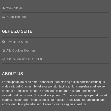
www.bifo.de
Neue Themen
GEHE ZU SEITE
Erweiterte Suche
Alle Cookies löschen
Alle Zeiten sind
UTC+01:00
ABOUT US
Lorem ipsum dolor sit amet, consectetur adipiscing elit. In porttitor lectus quis
mattis aliquet. Cras in nibh et eros porttitor facilisis. Nunc egestas eget leo vel
dapibus. Cum sociis natoque penatibus et magnis dis parturient montes,
nascetur ridiculus mus. Suspendisse potenti. Cum sociis natoque penatibus et
magnis dis parturient montes, nascetur ridiculus mus. Nunc rutrum dui ipsum,
ac tincidunt felis pharetra sed. Aenean viverra sagittis interdum.