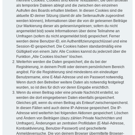
mehrere Cookies. Cookies sind kleine Textdateien, die dein Browser
als temporäre Dateien ablegt und die zwischen den einzelnen
Aufrufen des Boards erhalten bleiben. In diesen Cookies sind die
aktuelle ID deiner Sitzung (damit dir alle Seitenaufrufe zugeordnet
werden können), Informationen über die von dir gelesenen Beiträge
(zur Markierung dieser als gelesen/ungelesen; sofern du nicht
angemeldet bist) sowie Informationen über deine Teilnahme an
Umfragen (sofern du nicht angemeldet bist) gespeichert. Ferner
werden deine Benutzer-ID, ein Authentifizierungsschlüssel und eine
Session-ID gespeichert. Die Cookies haben standardmäßig eine
Gültigkeit von einem Jahr. Alle Cookies kannst du jederzeit über die
Funktion „Alle Cookies löschen“ löschen.
Weiterhin werden die Daten gespeichert, die du bei der
Registrierung, in deinem Profil oder deinem persönlichem Bereich
angibst. Für die Registrierung sind mindestens ein eindeutiger
Benutzername, eine E-Mail-Adresse und ein Passwort notwendig.
Wenn durch den Betreiber weitere Daten als notwendig festgelegt
wurden, so ist dies für dich vor deren Eingabe ersichtlich.
Wenn du einen Beitrag oder eine private Nachricht erstellst, so
werden die dort eingegebenen Daten ebenfalls gespeichert.
Gleiches gilt, wenn du einen Beitrag als Entwurf zwischenspeicherst.
In diesen Fällen wird auch deine IP-Adresse gespeichert. Die IP-
Adresse wird weiterhin bei folgenden Aktionen gespeichert: Löschen
und Ändern von Beiträgen (dazu zählen Private Nachrichten und
Umfragen), Änderungen an zentralen Profildaten (E-Mail-Adresse,
Kontoaktivierung, Benutzer-Passwort) und gescheiterte
Anmeldeversuche. Die von deinem Browser übermittelte Browser-