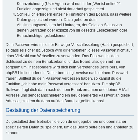
Kennzeichnung (User Agent) wird nur in der „Wer ist online?“-
Funktion angezeigt und nicht dauerhaft gespeichert.
Schließlich erfordern einzelne Funktionen des Boards, dass weitere
Daten gespeichert werden. Dazu gehören dein
Abstimmungsverhalten bei Umfragen, der Gelesen-Status von
deinen Beiträgen oder explizit von dir gesetzte Lesezeichen oder
Benachrichtigungsfunktionen.
Dein Passwort wird mit einer Einwege-Verschlüsselung (Hash) gespeichert,
so dass es sicher ist. Jedoch wird dir empfohlen, dieses Passwort nicht auf
einer Vielzahl von Webseiten zu verwenden. Das Passwort ist dein
Schlüssel zu deinem Benutzerkonto für das Board, also geh mit ihm
sorgsam um. Insbesondere wird dich kein Vertreter des Betreibers, von
phpBB Limited oder ein Dritter berechtigterweise nach deinem Passwort
fragen. Solltest du dein Passwort vergessen haben, so kannst du die
Funktion „Ich habe mein Passwort vergessen“ benutzen. Die phpBB-
Software fragt dich dann nach deinem Benutzernamen und deiner E-Mail-
Adresse und sendet anschließend ein neu generiertes Passwort an diese
Adresse, mit dem du dann auf das Board zugreifen kannst.
Gestattung der Datenspeicherung
Du gestattest dem Betreiber, die von dir eingegebenen und oben näher
spezifizierten Daten zu speichern, um das Board betreiben und anbieten zu
können.