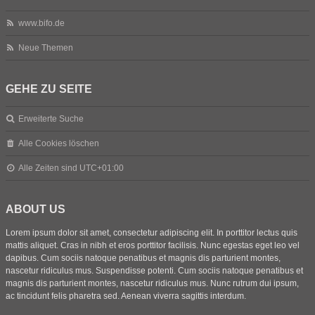
www.bifo.de
Neue Themen
GEHE ZU SEITE
Erweiterte Suche
Alle Cookies löschen
Alle Zeiten sind
UTC+01:00
ABOUT US
Lorem ipsum dolor sit amet, consectetur adipiscing elit. In porttitor lectus quis
mattis aliquet. Cras in nibh et eros porttitor facilisis. Nunc egestas eget leo vel
dapibus. Cum sociis natoque penatibus et magnis dis parturient montes,
nascetur ridiculus mus. Suspendisse potenti. Cum sociis natoque penatibus et
magnis dis parturient montes, nascetur ridiculus mus. Nunc rutrum dui ipsum,
ac tincidunt felis pharetra sed. Aenean viverra sagittis interdum.