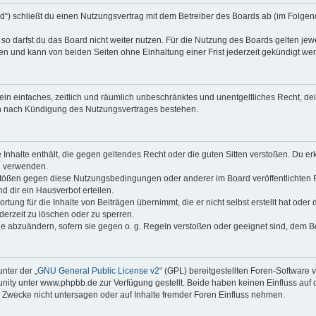
rd“) schließt du einen Nutzungsvertrag mit dem Betreiber des Boards ab (im Folgen
o darfst du das Board nicht weiter nutzen. Für die Nutzung des Boards gelten jewei
n und kann von beiden Seiten ohne Einhaltung einer Frist jederzeit gekündigt we
r ein einfaches, zeitlich und räumlich unbeschränktes und unentgeltliches Recht, 
ch nach Kündigung des Nutzungsvertrages bestehen.
ne Inhalte enthält, die gegen geltendes Recht oder die guten Sitten verstoßen. Du er
u verwenden.
rstößen gegen diese Nutzungsbedingungen oder anderer im Board veröffentlichten
 dir ein Hausverbot erteilen.
tung für die Inhalte von Beiträgen übernimmt, die er nicht selbst erstellt hat ode
derzeit zu löschen oder zu sperren.
ge abzuändern, sofern sie gegen o. g. Regeln verstoßen oder geeignet sind, dem 
nter der „
GNU General Public License v2
“ (GPL) bereitgestellten Foren-Softwar
ty unter www.phpbb.de zur Verfügung gestellt. Beide haben keinen Einfluss auf d
Zwecke nicht untersagen oder auf Inhalte fremder Foren Einfluss nehmen.