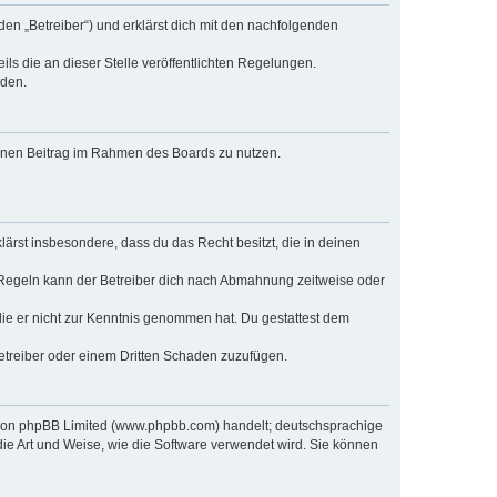
den „Betreiber“) und erklärst dich mit den nachfolgenden
ls die an dieser Stelle veröffentlichten Regelungen.
rden.
deinen Beitrag im Rahmen des Boards zu nutzen.
klärst insbesondere, dass du das Recht besitzt, die in deinen
 Regeln kann der Betreiber dich nach Abmahnung zeitweise oder
r die er nicht zur Kenntnis genommen hat. Du gestattest dem
Betreiber oder einem Dritten Schaden zuzufügen.
e von phpBB Limited (www.phpbb.com) handelt; deutschsprachige
ie Art und Weise, wie die Software verwendet wird. Sie können