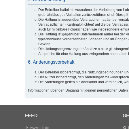
Der Betreiber haftet mit Ausnahme der Verletzung von Lebe
grob fahrlässiges Verhalten zurückzuführen sind. Dies g
Die Haftung ist gegenüber Verbrauchern außer bei vorsät
Vertragspflichten (Kardinalpflichten) auf die bei Vertra
auch für mittelbare Folgeschäden wie insbesondere ent
Die Haftung ist gegenüber Unternehmern außer bei der Ve
typischerweise vorhersehbaren Schäden und im Übrigen de
Gewinn.
Die Haftungsbegrenzung der Absätze a bis c gilt sinngemä
Ansprüche für eine Haftung aus zwingendem nationalem R
6. Änderungsvorbehalt
Der Betreiber ist berechtigt, die Nutzungsbedingungen un
Der Nutzer ist berechtigt, den Änderungen zu widersprech
Die Änderungen gelten als anerkannt und verbindlich, w
Informationen über den Umgang mit deinen persönlichen Daten s
FEED
GE
www.bifo.de