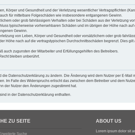
n, Körper und Gesundheit und der Verletzung wesentlicher Vertragspflichten (Kardin
ilt auch für mittelbare Folgeschäden wie insbesondere entgangenen Gewinn.
zlichem oder grob fahrlässigem Verhalten oder bei Schäden aus der Verletzung vo
gsschluss typischerweise vorhersehbaren Schäden und im übrigen der Höhe nach auf 
gangenen Gewinn.
rletzung von Leben, Körper und Gesundheit oder vorsätzlichem oder grob fahrlässi
r Höhe nach auf die vertragstypischen Durchschnittsschäden begrenzt. Dies gilt
ß auch zugunsten der Mitarbeiter und Erfüllungsgehilfen des Betreibers.
echt bleiben unberührt.
d die Datenschutzerklärung zu ändern. Die Änderung wird dem Nutzer per E-Mail mi
en. Im Falle des Widerspruchs erlischt das zwischen dem Betreiber und dem Nutzer
enn der Nutzer den Änderungen zugestimmt hat.
ind in der Datenschutzerklärung enthalten.
HE ZU SEITE
ABOUT US
Lorem ipsum dolor sit ame
Erweiterte Suche