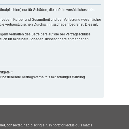
alpflichten) nur für Schäden, die auf ein vorsätzliches oder
n Leben, Körper und Gesundheit und der Verletzung wesentlicher
die vertragstypischen Durchschnittsschäden begrenzt. Dies gilt
gem Verhalten des Betreibers auf die bei Vertragsschluss
 auch für mittelbare Schäden, insbesondere entgangenen
tgeteilt.
 bestehende Vertragsverhältnis mit sofortiger Wirkung.
t, consectetur adipiscing elit. In porttitor lectus quis mattis