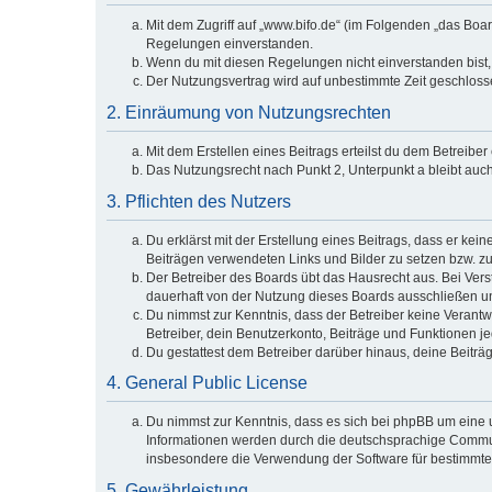
Mit dem Zugriff auf „www.bifo.de“ (im Folgenden „das Boa
Regelungen einverstanden.
Wenn du mit diesen Regelungen nicht einverstanden bist, s
Der Nutzungsvertrag wird auf unbestimmte Zeit geschlosse
2. Einräumung von Nutzungsrechten
Mit dem Erstellen eines Beitrags erteilst du dem Betreibe
Das Nutzungsrecht nach Punkt 2, Unterpunkt a bleibt au
3. Pflichten des Nutzers
Du erklärst mit der Erstellung eines Beitrags, dass er kei
Beiträgen verwendeten Links und Bilder zu setzen bzw. z
Der Betreiber des Boards übt das Hausrecht aus. Bei Ve
dauerhaft von der Nutzung dieses Boards ausschließen und
Du nimmst zur Kenntnis, dass der Betreiber keine Verantwor
Betreiber, dein Benutzerkonto, Beiträge und Funktionen je
Du gestattest dem Betreiber darüber hinaus, deine Beiträ
4. General Public License
Du nimmst zur Kenntnis, dass es sich bei phpBB um eine u
Informationen werden durch die deutschsprachige Communi
insbesondere die Verwendung der Software für bestimmte 
5. Gewährleistung