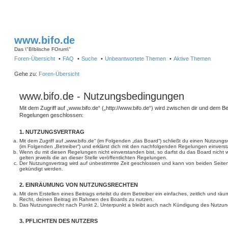
www.bifo.de
Das \"BIblische FOrum\"
Foren-Übersicht
FAQ
Suche
Unbeantwortete Themen
Aktive Themen
Gehe zu:
Foren-Übersicht
www.bifo.de - Nutzungsbedingungen
Mit dem Zugriff auf „www.bifo.de“ („http://www.bifo.de“) wird zwischen dir und dem Be
Regelungen geschlossen:
1. NUTZUNGSVERTRAG
Mit dem Zugriff auf „www.bifo.de“ (im Folgenden „das Board“) schließt du einen Nutzung
(im Folgenden „Betreiber“) und erklärst dich mit den nachfolgenden Regelungen einvers
Wenn du mit diesen Regelungen nicht einverstanden bist, so darfst du das Board nicht 
gelten jeweils die an dieser Stelle veröffentlichten Regelungen.
Der Nutzungsvertrag wird auf unbestimmte Zeit geschlossen und kann von beiden Seiten 
gekündigt werden.
2. EINRÄUMUNG VON NUTZUNGSRECHTEN
Mit dem Erstellen eines Beitrags erteilst du dem Betreiber ein einfaches, zeitlich und r
Recht, deinen Beitrag im Rahmen des Boards zu nutzen.
Das Nutzungsrecht nach Punkt 2, Unterpunkt a bleibt auch nach Kündigung des Nutzun
3. PFLICHTEN DES NUTZERS