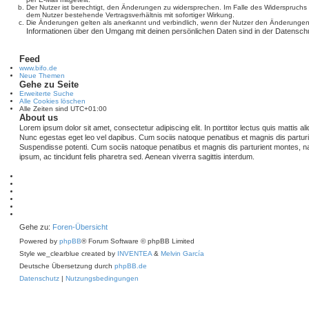
Der Nutzer ist berechtigt, den Änderungen zu widersprechen. Im Falle des Widerspruchs
dem Nutzer bestehende Vertragsverhältnis mit sofortiger Wirkung.
Die Änderungen gelten als anerkannt und verbindlich, wenn der Nutzer den Änderungen
Informationen über den Umgang mit deinen persönlichen Daten sind in der Datenschu
Feed
www.bifo.de
Neue Themen
Gehe zu Seite
Erweiterte Suche
Alle Cookies löschen
Alle Zeiten sind
UTC+01:00
About us
Lorem ipsum dolor sit amet, consectetur adipiscing elit. In porttitor lectus quis mattis aliqu
Nunc egestas eget leo vel dapibus. Cum sociis natoque penatibus et magnis dis partur
Suspendisse potenti. Cum sociis natoque penatibus et magnis dis parturient montes, n
ipsum, ac tincidunt felis pharetra sed. Aenean viverra sagittis interdum.
Gehe zu:
Foren-Übersicht
Powered by
phpBB
® Forum Software © phpBB Limited
Style we_clearblue created by
INVENTEA
&
Melvin García
Deutsche Übersetzung durch
phpBB.de
Datenschutz
|
Nutzungsbedingungen