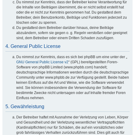
Du nimmst zur Kenntnis, dass der Betreiber keine Verantwortung für
die Inhalte von Beiträgen übernimmt, die er nicht selbst erstellt hat
oder die er nicht zur Kenntnis genommen hat. Du gestattest dem
Betreiber, dein Benutzerkonto, Beiträge und Funktionen jederzeit zu
löschen oder zu sperren.
Du gestattest dem Betreiber darüber hinaus, deine Beiträge
abzuändern, sofern sie gegen o. g. Regeln verstoßen oder geeignet
sind, dem Betreiber oder einem Dritten Schaden zuzufügen.
4. General Public License
Du nimmst zur Kenntnis, dass es sich bei phpBB um eine unter der „
GNU General Public License v2
“ (GPL) bereitgestellten Foren-
Software von phpBB Limited (www.phpbb.com) handelt;
deutschsprachige Informationen werden durch die deutschsprachige
Community unter www.phpbb.de zur Verfügung gestellt. Beide haben
keinen Einfluss auf die Art und Weise, wie die Software verwendet
wird. Sie können insbesondere die Verwendung der Software für
bestimmte Zwecke nicht untersagen oder auf Inhalte fremder Foren
Einfluss nehmen.
5. Gewährleistung
Der Betreiber haftet mit Ausnahme der Verletzung von Leben, Körper
und Gesundheit und der Verletzung wesentlicher Vertragspflichten
(Kardinalpflichten) nur für Schäden, die auf ein vorsätzliches oder
grob fahrlässiges Verhalten zurückzuführen sind. Dies gilt auch für