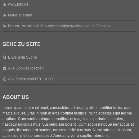
www.bifo.de
Neue Themen
Forum - Austausch für »reformatorisch« eingestellte Christen
GEHE ZU SEITE
Erweiterte Suche
Alle Cookies löschen
Alle Zeiten sind
UTC+01:00
ABOUT US
Lorem ipsum dolor sit amet, consectetur adipiscing elit. In porttitor lectus quis
mattis aliquet. Cras in nibh et eros porttitor facilisis. Nunc egestas eget leo vel
dapibus. Cum sociis natoque penatibus et magnis dis parturient montes,
nascetur ridiculus mus. Suspendisse potenti. Cum sociis natoque penatibus et
magnis dis parturient montes, nascetur ridiculus mus. Nunc rutrum dui ipsum,
ac tincidunt felis pharetra sed. Aenean viverra sagittis interdum.