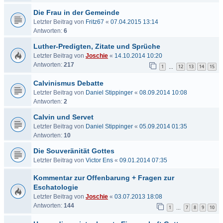
Die Frau in der Gemeinde
Letzter Beitrag von
Fritz67
«
07.04.2015 13:14
Antworten:
6
Luther-Predigten, Zitate und Sprüche
Letzter Beitrag von
Joschie
«
14.10.2014 10:20
Antworten:
217
1
12
13
14
15
…
Calvinismus Debatte
Letzter Beitrag von
Daniel Stippinger
«
08.09.2014 10:08
Antworten:
2
Calvin und Servet
Letzter Beitrag von
Daniel Stippinger
«
05.09.2014 01:35
Antworten:
10
Die Souveränität Gottes
Letzter Beitrag von
Victor Ens
«
09.01.2014 07:35
Kommentar zur Offenbarung + Fragen zur
Eschatologie
Letzter Beitrag von
Joschie
«
03.07.2013 18:08
Antworten:
144
1
7
8
9
10
…