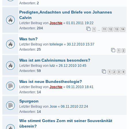
Antworten:
2
Predigten,Andachten und Briefe von Johannes
Calvin
Letzter Beitrag von
Joschie
«
01.01.2011 19:22
Antworten:
204
1
11
12
13
14
…
Was tun?
Letzter Beitrag von
tollelege
«
30.12.2010 15:37
Antworten:
25
1
2
Was ist am Calvinismus besonders?
Letzter Beitrag von
lutz
«
26.12.2010 10:45
Antworten:
59
1
2
3
4
Was ist neue Bundestheologie?
Letzter Beitrag von
Joschie
«
09.11.2010 18:41
Antworten:
14
Spurgeon
Letzter Beitrag von
Jose
«
06.11.2010 22:24
Antworten:
14
Wie stimmt Gottes Zorn mit seiner Souveränität
überein?