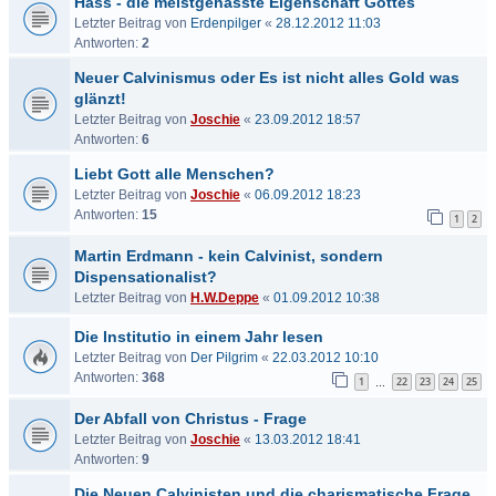
Hass - die meistgehasste Eigenschaft Gottes
Letzter Beitrag von
Erdenpilger
«
28.12.2012 11:03
Antworten:
2
Neuer Calvinismus oder Es ist nicht alles Gold was
glänzt!
Letzter Beitrag von
Joschie
«
23.09.2012 18:57
Antworten:
6
Liebt Gott alle Menschen?
Letzter Beitrag von
Joschie
«
06.09.2012 18:23
Antworten:
15
1
2
Martin Erdmann - kein Calvinist, sondern
Dispensationalist?
Letzter Beitrag von
H.W.Deppe
«
01.09.2012 10:38
Die Institutio in einem Jahr lesen
Letzter Beitrag von
Der Pilgrim
«
22.03.2012 10:10
Antworten:
368
1
22
23
24
25
…
Der Abfall von Christus - Frage
Letzter Beitrag von
Joschie
«
13.03.2012 18:41
Antworten:
9
Die Neuen Calvinisten und die charismatische Frage