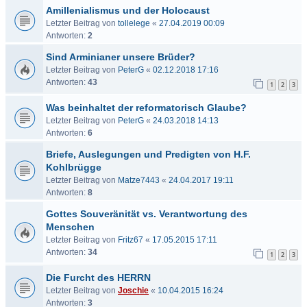
Amillenialismus und der Holocaust
Letzter Beitrag von
tollelege
«
27.04.2019 00:09
Antworten:
2
Sind Arminianer unsere Brüder?
Letzter Beitrag von
PeterG
«
02.12.2018 17:16
Antworten:
43
1
2
3
Was beinhaltet der reformatorisch Glaube?
Letzter Beitrag von
PeterG
«
24.03.2018 14:13
Antworten:
6
Briefe, Auslegungen und Predigten von H.F.
Kohlbrügge
Letzter Beitrag von
Matze7443
«
24.04.2017 19:11
Antworten:
8
Gottes Souveränität vs. Verantwortung des
Menschen
Letzter Beitrag von
Fritz67
«
17.05.2015 17:11
Antworten:
34
1
2
3
Die Furcht des HERRN
Letzter Beitrag von
Joschie
«
10.04.2015 16:24
Antworten:
3