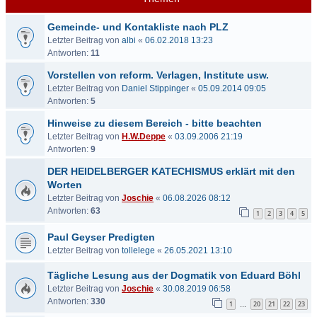
Gemeinde- und Kontakliste nach PLZ
Letzter Beitrag von
albi
«
06.02.2018 13:23
Antworten:
11
Vorstellen von reform. Verlagen, Institute usw.
Letzter Beitrag von
Daniel Stippinger
«
05.09.2014 09:05
Antworten:
5
Hinweise zu diesem Bereich - bitte beachten
Letzter Beitrag von
H.W.Deppe
«
03.09.2006 21:19
Antworten:
9
DER HEIDELBERGER KATECHISMUS erklärt mit den
Worten
Letzter Beitrag von
Joschie
«
06.08.2026 08:12
Antworten:
63
1
2
3
4
5
Paul Geyser Predigten
Letzter Beitrag von
tollelege
«
26.05.2021 13:10
Tägliche Lesung aus der Dogmatik von Eduard Böhl
Letzter Beitrag von
Joschie
«
30.08.2019 06:58
Antworten:
330
1
20
21
22
23
…