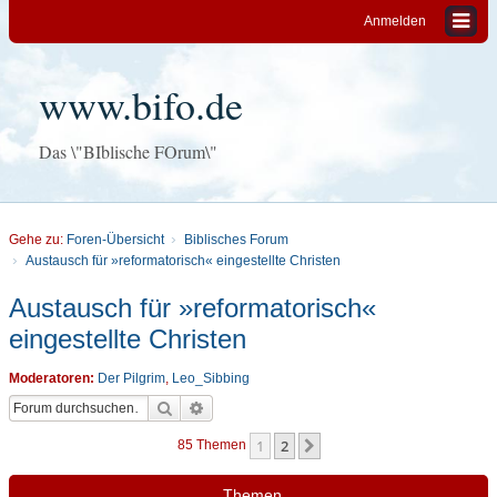
Anmelden
www.bifo.de
Das \"BIblische FOrum\"
Gehe zu:
Foren-Übersicht
Biblisches Forum
Austausch für »reformatorisch« eingestellte Christen
Austausch für »reformatorisch«
eingestellte Christen
Moderatoren:
Der Pilgrim
,
Leo_Sibbing
Suche
Erweiterte Suche
1
2
Nächste
85 Themen
Themen