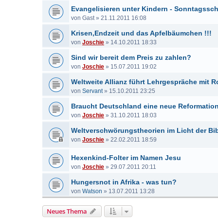
Evangelisieren unter Kindern - Sonntagssc
von
Gast
»
21.11.2011 16:08
Krisen,Endzeit und das Apfelbäumchen !!!
von
Joschie
»
14.10.2011 18:33
Sind wir bereit dem Preis zu zahlen?
von
Joschie
»
15.07.2011 19:02
Weltweite Allianz führt Lehrgespräche mit 
von
Servant
»
15.10.2011 23:25
Braucht Deutschland eine neue Reformatio
von
Joschie
»
31.10.2011 18:03
Weltverschwörungstheorien im Licht der Bibel
von
Joschie
»
22.02.2011 18:59
Hexenkind-Folter im Namen Jesu
von
Joschie
»
29.07.2011 20:11
Hungersnot in Afrika - was tun?
von
Watson
»
13.07.2011 13:28
Neues Thema