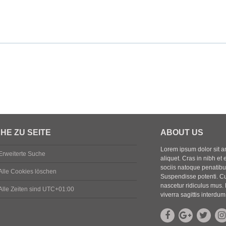
HE ZU SEITE
ABOUT US
Lorem ipsum dolor sit ame
Erweiterte Suche
aliquet. Cras in nibh et 
sociis natoque penatibus
Alle Cookies löschen
Suspendisse potenti. Cu
nascetur ridiculus mus. 
Alle Zeiten sind
UTC+01:00
viverra sagittis interdum