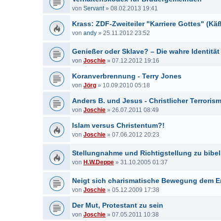
von
Servant
»
08.02.2013 19:41
Krass: ZDF-Zweiteiler "Karriere Gottes" (K
von
andy
»
25.11.2012 23:52
Genießer oder Sklave? – Die wahre Identität
von
Joschie
»
07.12.2012 19:16
Koranverbrennung - Terry Jones
von
Jörg
»
10.09.2010 05:18
Anders B. und Jesus - Christlicher Terroris
von
Joschie
»
26.07.2011 08:49
Islam versus Christentum?!
von
Joschie
»
07.06.2012 20:23
Stellungnahme und Richtigstellung zu bibel
von
H.W.Deppe
»
31.10.2005 01:37
Neigt sich charismatische Bewegung dem 
von
Joschie
»
05.12.2009 17:38
Der Mut, Protestant zu sein
von
Joschie
»
07.05.2011 10:38