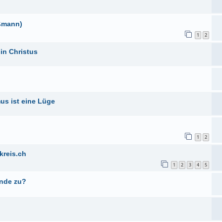
äßmann)
1
2
 in Christus
mus ist eine Lüge
1
2
kreis.ch
1
2
3
4
5
Ende zu?