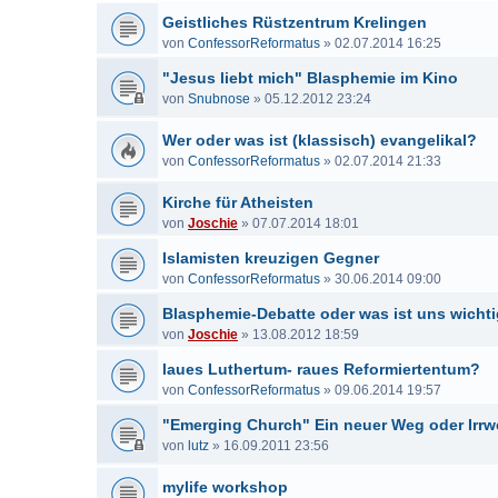
Geistliches Rüstzentrum Krelingen
von
ConfessorReformatus
»
02.07.2014 16:25
"Jesus liebt mich" Blasphemie im Kino
von
Snubnose
»
05.12.2012 23:24
Wer oder was ist (klassisch) evangelikal?
von
ConfessorReformatus
»
02.07.2014 21:33
Kirche für Atheisten
von
Joschie
»
07.07.2014 18:01
Islamisten kreuzigen Gegner
von
ConfessorReformatus
»
30.06.2014 09:00
Blasphemie-Debatte oder was ist uns wicht
von
Joschie
»
13.08.2012 18:59
laues Luthertum- raues Reformiertentum?
von
ConfessorReformatus
»
09.06.2014 19:57
"Emerging Church" Ein neuer Weg oder Irr
von
lutz
»
16.09.2011 23:56
mylife workshop