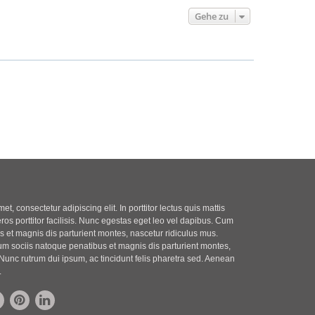
Gehe zu
t, consectetur adipiscing elit. In porttitor lectus quis mattis
eros porttitor facilisis. Nunc egestas eget leo vel dapibus. Cum
 et magnis dis parturient montes, nascetur ridiculus mus.
m sociis natoque penatibus et magnis dis parturient montes,
Nunc rutrum dui ipsum, ac tincidunt felis pharetra sed. Aenean
.