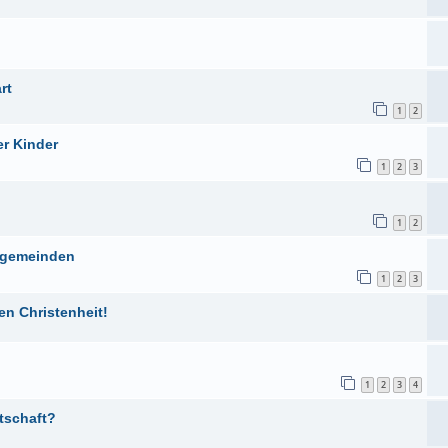
rt
1
2
er Kinder
1
2
3
1
2
stgemeinden
1
2
3
en Christenheit!
1
2
3
4
tschaft?