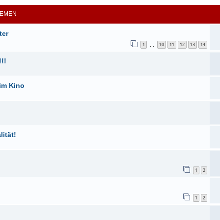
EMEN
ter
1
10
11
12
13
14
…
!!
im Kino
ität!
1
2
1
2