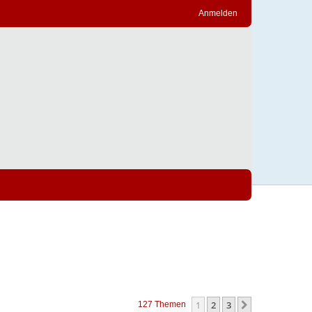
Anmelden
1
2
3
Nächste
127 Themen