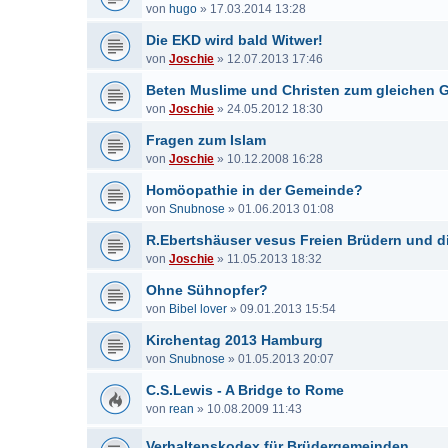
von
hugo
»
17.03.2014 13:28
Die EKD wird bald Witwer!
von
Joschie
»
12.07.2013 17:46
Beten Muslime und Christen zum gleichen 
von
Joschie
»
24.05.2012 18:30
Fragen zum Islam
von
Joschie
»
10.12.2008 16:28
Homöopathie in der Gemeinde?
von
Snubnose
»
01.06.2013 01:08
R.Ebertshäuser vesus Freien Brüdern und d
von
Joschie
»
11.05.2013 18:32
Ohne Sühnopfer?
von
Bibel lover
»
09.01.2013 15:54
Kirchentag 2013 Hamburg
von
Snubnose
»
01.05.2013 20:07
C.S.Lewis - A Bridge to Rome
von
rean
»
10.08.2009 11:43
Verhaltenskodex für Brüdergemeinden