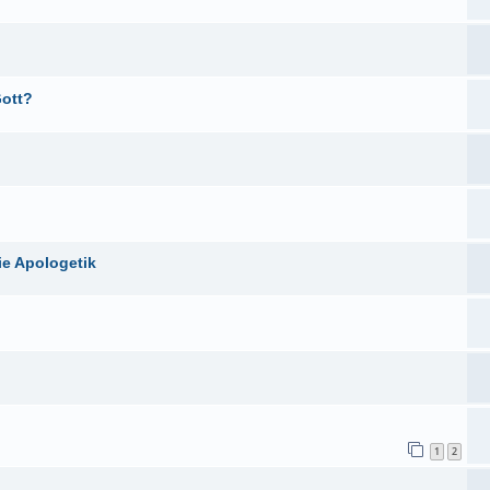
Gott?
ie Apologetik
1
2