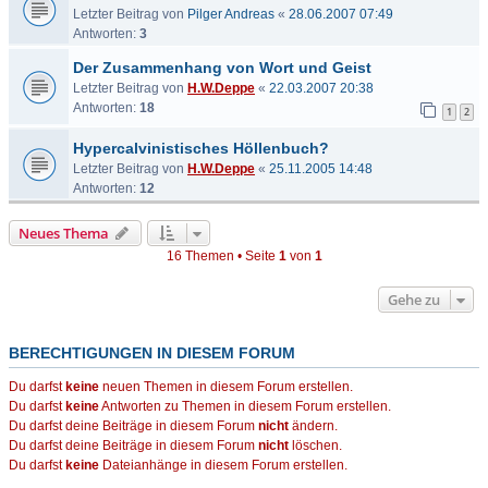
Letzter Beitrag von
Pilger Andreas
«
28.06.2007 07:49
Antworten:
3
Der Zusammenhang von Wort und Geist
Letzter Beitrag von
H.W.Deppe
«
22.03.2007 20:38
Antworten:
18
1
2
Hypercalvinistisches Höllenbuch?
Letzter Beitrag von
H.W.Deppe
«
25.11.2005 14:48
Antworten:
12
Neues Thema
16 Themen • Seite
1
von
1
Gehe zu
BERECHTIGUNGEN IN DIESEM FORUM
Du darfst
keine
neuen Themen in diesem Forum erstellen.
Du darfst
keine
Antworten zu Themen in diesem Forum erstellen.
Du darfst deine Beiträge in diesem Forum
nicht
ändern.
Du darfst deine Beiträge in diesem Forum
nicht
löschen.
Du darfst
keine
Dateianhänge in diesem Forum erstellen.