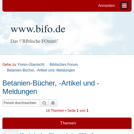
Anmelden
www.bifo.de
Das \"BIblische FOrum\"
Gehe zu:
Foren-Übersicht
Biblisches Forum
Betanien-Bücher, -Artikel und -Meldungen
Betanien-Bücher, -Artikel und -
Meldungen
Suche
Erweiterte Suche
16 Themen • Seite
1
von
1
Themen