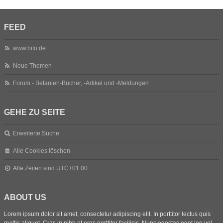
FEED
www.bifo.de
Neue Themen
Forum - Betanien-Bücher, -Artikel und -Meldungen
GEHE ZU SEITE
Erweiterte Suche
Alle Cookies löschen
Alle Zeiten sind
UTC+01:00
ABOUT US
Lorem ipsum dolor sit amet, consectetur adipiscing elit. In porttitor lectus quis