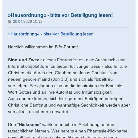
»Hausordnung« - bitte vor Beteiligung lesen!
B
20.04.2020 10:12
e
i
»Hausordnung« - bitte vor Beteiligung lesen
t
r
Herzlich willkommen im Bifo-Forum!
a
g
Sinn und Zweck
dieses Forums ist es, eine Austausch- und
Informationsplattform zu bieten für Jünger Jesu - also für alle
Christen, die durch den Glauben an Jesus Christus "von
neuem geboren" sind (Joh 3,3) und sich als "bibeltreu"
verstehen. Sie glauben also an die Inspiration der Bibel als
Wort Gottes und an ihre Autorität und Irrtumslosigkeit.
Auch andere können sich hier gern mit Beiträgen beteiligen.
Christliche Sanftmut und wahrhaftige Sachlichkeit werden aber
von allen Teilnehmern erwartet.
Den "
Nickname
" wähle man bitte in Anlehnung an den
tatsächlichen Namen. Wer bereits einen Phantasie-Nickname
gewählt hat, gibt den richtigen Namen bitte unter seinen