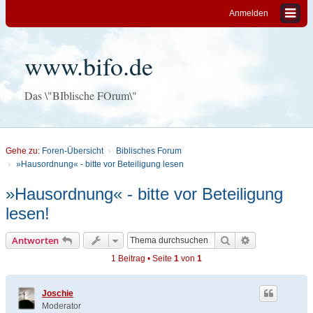
Anmelden
www.bifo.de
Das \"BIblische FOrum\"
Gehe zu:
Foren-Übersicht
Biblisches Forum
»Hausordnung« - bitte vor Beteiligung lesen
»Hausordnung« - bitte vor Beteiligung
lesen!
Suche
Erweiterte Su
Antworten
1 Beitrag • Seite
1
von
1
Joschie
Moderator