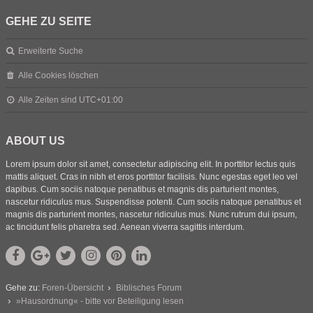
GEHE ZU SEITE
Erweiterte Suche
Alle Cookies löschen
Alle Zeiten sind
UTC+01:00
ABOUT US
Lorem ipsum dolor sit amet, consectetur adipiscing elit. In porttitor lectus quis
mattis aliquet. Cras in nibh et eros porttitor facilisis. Nunc egestas eget leo vel
dapibus. Cum sociis natoque penatibus et magnis dis parturient montes,
nascetur ridiculus mus. Suspendisse potenti. Cum sociis natoque penatibus et
magnis dis parturient montes, nascetur ridiculus mus. Nunc rutrum dui ipsum,
ac tincidunt felis pharetra sed. Aenean viverra sagittis interdum.
Gehe zu:
Foren-Übersicht
Biblisches Forum
»Hausordnung« - bitte vor Beteiligung lesen