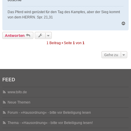
Das Pferd wird gerüstet für den Tag des Kampfes, aber der Sieg kommt
von dem HERRN. Spr. 21,31
N
a
c
Antworten
h
o
1 Beitrag • Seite
1
von
1
b
e
Gehe zu
n
FEED
www.bifo.de
Neue Themen
Forum - »Hausordnung« - bitte vor Beteiligung lesen
Thema - »Hausordnung« - bitte vor Beteiligung lesen!