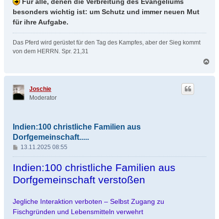
Für alle, denen die Verbreitung des Evangeliums
besonders wichtig ist: um Schutz und immer neuen Mut
für ihre Aufgabe.
Das Pferd wird gerüstet für den Tag des Kampfes, aber der Sieg kommt
von dem HERRN. Spr. 21,31
N
a
c
h
Joschie
o
Moderator
b
e
n
Indien:100 christliche Familien aus
Dorfgemeinschaft.....
B
13.11.2025 08:55
e
i
Indien:100 christliche Familien aus
t
Dorfgemeinschaft verstoßen
r
a
g
Jegliche Interaktion verboten – Selbst Zugang zu
Fischgründen und Lebensmitteln verwehrt