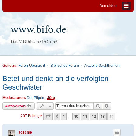
Anmelden
www.bifo.de
Das \"BIblische FOrum\"
Gehe zu:
Foren-Übersicht
Biblisches Forum
Aktuelle Sachthemen
Betet und denkt an die verfolgten
Geschwister
Moderatoren:
Der Pilgrim
,
Jörg
Suche
Erweiterte Su
Antworten
Seite
14
von
14
1
10
11
12
13
14
Vorherige
207 Beiträge
…
Joschie