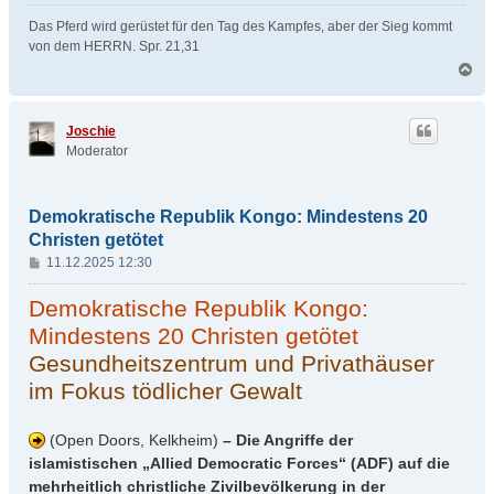
Das Pferd wird gerüstet für den Tag des Kampfes, aber der Sieg kommt
von dem HERRN. Spr. 21,31
N
a
c
h
Joschie
o
Moderator
b
e
n
Demokratische Republik Kongo: Mindestens 20
Christen getötet
B
11.12.2025 12:30
e
i
Demokratische Republik Kongo:
t
Mindestens 20 Christen getötet
r
Gesundheitszentrum und Privathäuser
a
g
im Fokus tödlicher Gewalt
(Open Doors, Kelkheim)
– Die Angriffe der
islamistischen „Allied Democratic Forces“ (ADF) auf die
mehrheitlich christliche Zivilbevölkerung in der