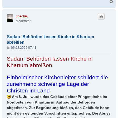
N
a
c
h
Joschie
o
Moderator
b
e
n
Sudan: Behörden lassen Kirche in Khartum
abreißen
B
06.08.2025 07:41
e
i
Sudan: Behörden lassen Kirche in
t
Khartum abreißen
r
a
g
Einheimischer Kirchenleiter schildert die
zunehmend schwierige Lage der
Christen im Land
Am 8. Juli wurde das Gebäude einer Pfingstkirche im
Nordosten von Khartum im Auftrag der Behörden
abgerissen. Zur Begründung hieß es, das Gebäude habe
nicht den geltenden Vorschriften entsprochen. Der Abriss