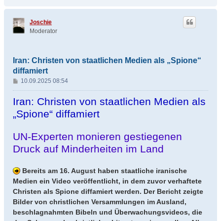
a
c
h
Joschie
o
Moderator
b
e
n
Iran: Christen von staatlichen Medien als „Spione“
diffamiert
B
10.09.2025 08:54
e
i
Iran: Christen von staatlichen Medien als
t
„Spione“ diffamiert
r
a
g
UN-Experten monieren gestiegenen
Druck auf Minderheiten im Land
Bereits am 16. August haben staatliche iranische
Medien ein Video veröffentlicht, in dem zuvor verhaftete
Christen als Spione diffamiert werden. Der Bericht zeigte
Bilder von christlichen Versammlungen im Ausland,
beschlagnahmten Bibeln und Überwachungsvideos, die