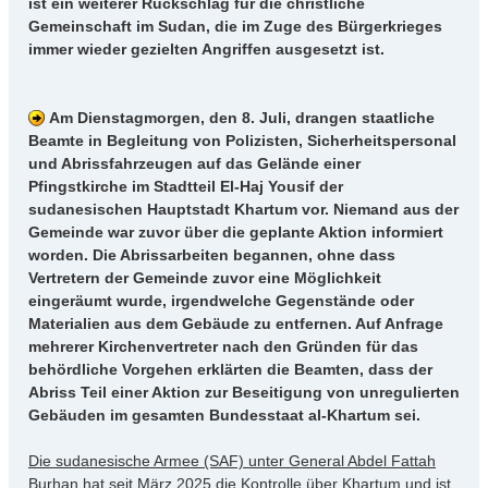
ist ein weiterer Rückschlag für die christliche
Gemeinschaft im Sudan, die im Zuge des Bürgerkrieges
immer wieder gezielten Angriffen ausgesetzt ist.
Am Dienstagmorgen, den 8. Juli, drangen staatliche
Beamte in Begleitung von Polizisten, Sicherheitspersonal
und Abrissfahrzeugen auf das Gelände einer
Pfingstkirche im Stadtteil El-Haj Yousif der
sudanesischen Hauptstadt Khartum vor. Niemand aus der
Gemeinde war zuvor über die geplante Aktion informiert
worden. Die Abrissarbeiten begannen, ohne dass
Vertretern der Gemeinde zuvor eine Möglichkeit
eingeräumt wurde, irgendwelche Gegenstände oder
Materialien aus dem Gebäude zu entfernen. Auf Anfrage
mehrerer Kirchenvertreter nach den Gründen für das
behördliche Vorgehen erklärten die Beamten, dass der
Abriss Teil einer Aktion zur Beseitigung von unregulierten
Gebäuden im gesamten Bundesstaat al-Khartum sei.
Die sudanesische Armee (SAF) unter General Abdel Fattah
Burhan hat seit März 2025 die Kontrolle über Khartum und ist