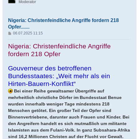
Moderator
Nigeria: Christenfeindliche Angriffe fordern 218
Opfer.......
B
06.07.2025 11:15
e
i
Nigeria: Christenfeindliche Angriffe
t
fordern 218 Opfer
r
a
g
Gouverneur des betroffenen
Bundesstaates: „Weit mehr als ein
Hirten-Bauern-Konflikt“
Bei einer Reihe gewaltsamer Übergriffe auf
mehrheitlich christliche Dörfer im Bundesstaat Benue
wurden innerhalb weniger Tage mindestens 218
Menschen getötet. Ein großer Teil der Opfer sind
Binnenvertriebene, darunter auch Frauen und Kinder. Bei
den Angreifern handelt es sich mutmaßlich um militante
Islamisten aus dem Fulani-Volk. In ganz Subsahara-Afrika
sind 16,2 Millionen Christen auf der Flucht vor Gewalt.