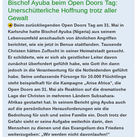
Bischof Ayuba beim Open Doors Tag:
Unerschütterliche Hoffnung trotz aller
Gewalt
Beim zurückliegenden Open Doors Tag am 31. Mai in
Karlsruhe hatte Bischof Ayuba (Nigeria) aus seinem
Lebensumfeld anschaulich von ähnlichen Angriffen
berichtet, wie sie jetzt in Benue stattfanden. Tausende
Christen hätten Zuflucht in seiner Heimatstadt gesucht.
Er schilderte, wie er sich als geistlicher Leiter davon
zunächst überfordert gefühlt habe, wie Gott ihn dann
jedoch in die Verantwortung für die Notleidenden geführt
habe. Seine umfassende Fürsorge für 10.000 Flüchtlinge
steht beispielhaft für die Kampagne „Arise Africa“, die
Open Doors am 31. Mai als Reaktion auf die dramatische
Lage der Christen in mehreren Ländern Subsahara-
Afrikas gestartet hat. In seinem Bericht ging Ayuba auch
auf die persönlichen Herausforderungen wie die
Bedrohung für sich und seine Familie ein. Doch trotz der
Gefahr sieht er seine Aufgabe weiterhin darin, den
Menschen zu dienen und das Evangelium des Friedens
weiterzugeben: „Wir werden nicht davonlaufen!“