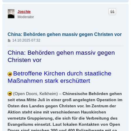
c
h
Joschie
o
Moderator
b
e
n
China: Behörden gehen massiv gegen Christen vor
B
14.10.2025 07:32
e
i
China: Behörden gehen massiv gegen
t
Christen vor
r
a
g
Betroffene Kirchen durch staatliche
Maßnahmen stark erschüttert
(Open Doors, Kelkheim) –
Chinesische Behörden gehen
seit etwa Mitte Juli in einer groß angelegten Operation im
Osten des Landes gegen Christen vor. Im Zentrum der
Aktion steht eine mit verschiedenen Hauskirchen
vernetzte Gruppierung, die sich für die Verbreitung des
Evangeliums einsetzt. Laut lokalen Kontakten von Open
Doors sind zwischen 300 und 400 Polizeibeamte mit ca.