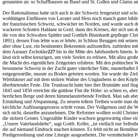
genannten an: so Schaffhausen an Basel und St. Gallen und Glarus an
Der Rationalismus hatte sich auch in der Schweiz festgesetzt und sch
wohltätigen Einflüssen von Lavater und Hess noch manch guter biblisc
der französischen Schweiz, schwächer im Norden, und wurde auch d
wackeren Schotten Haldane in Genf, dann des Kreises, der sich um de
die von den Schwaben Spittler und Gottlieb Blumhardt gepflegte Christ
1891), dessen Frau lebte was er lehrte, in Schloss Beuggen mit seine
aber ohne Lust, ein bestimmtes Bekenntnis aufzustellen, zufrieden mit
dem Aarauer Zschokke
227
bis in die Mitte des Jahrhunderts hinein.
lässt sich selbst kreuzigen, um viele Seelen zu erlösen. Mit allzu gro
die Macht des eigentlichen Zeitgeistes erfahren. Mit den politischen
besonnene Schweiz in der Zucht guter väterlicher Sitte, musterhafter 
entgegenstellte, musste zu Boden getreten werden. Sie wurde die Ziels
Wirtshäuser auf mit dem stolzen Wahne des Unglaubens in den Köpfen 
überbietender Feste. Die Trunksucht hatte hier ihre Brutstätte und f
1845 und 1850 erreichte die gottlose Flut die Höhe: so schien es, abe
herrlichen Berge und deren himmelanstrebende Freiheit. Man sah aber
Ermüdung und Abspannung. Zu neuem tollem Treiben wurde man durch 
kirchliche Auflösungsprozess schritt voran. Der Vollgenuss und die W
sich nicht, dasselbe anzunehmen. Die Reformer wollten wohl Christe
die stolzen Geister. Ungezählte Kinder wachsen gegenwärtig ohne ei
„Unsere Vaterlandsliebe“, sagt Gottfr. Keller, „ist vielfach nur Selbs
die auf niemand Eindruck machen können. Es fehlt nicht an Bemühung
Predigerordnung und eine Liturgie ausgearbeitet. Die vermittelnden P