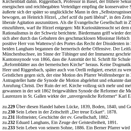
Kirchenblatt dahin. Riggenbach, Professor in Basel, der frühere S
energischen und reichbegabten Verteidiger empfing die konservative S
äußerte sich der später so unglückliche Mann in den „Selbstzeugniss
bewogen, an Heinrich Hirzel, „chef actif du parti libéral“, in den Z
liberale Agitation auszunützen. Als die Evangelische Gesellschaft 
einzuführen, warf ihr Hirzel entgegen: Mit Kuriositätensucht sei dem
Rationalismus in der Schweiz berichtete. Biedermann griff wieder den
sich aber durch das Gebahren des geschmacklosen Missionar Hebich s
positive Herr von Wattenwyl des Portes das Recht der Dissidenten in 
beiden Langhans begannen die bernerisch derbe Offensive. Der Leitf
Münchenbuchsee, im Sinne der Tübinger und der Immanenz geschrieben,
Kantonssynode von 1866, dass die Autorität der hl. Schrift für Schule
„Reformblätter aus der bernerischen Kirche“ heraus. Keine Dogmatik 
Heer und Riggenbach, später auch von Orelli redigiert, ersetzt zu w
Geistlichen gegen sich, der eine Motion des Pfarrer Wolfensberger 
Antragsteller hatte die Synode die Motion abgelehnt und erkannte da
Anrufung Christi. Der Ruin der ref. Kirche vollzog sich mehr und me
gewannen in der seit 1862 freigewählten Synode die Reformer die Mehr
Laurenzen in St. Gallen wirkte der „unvergessliche Reformer“ Karl 
zu.
229
Über diesen Handel haben Lücke, 1839, Boden, 1840, und Gelz
zu.
230
Sein Leben in der Zeitschrift „Der treue Eckart“. 1878.
zu.
231
Hofmeister, Geschichte der ev. Gesellschaft, 1882.
zu.
232
Eduard Langhans, Ein Zeuge der Geistesfreiheit, 1891.
zu.
233
Sein Leben von seinem Sohne, 1886. Ein Berner Pfarrer wird 