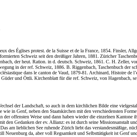
.
gieux des Églises protest. de la Suisse et de la France, 1854. Finsler, 
eformierten Schweiz seit den dreißiger Jahren, 1881. Züricher Taschen
bach, der heut. Ration. in d. deutsch. Schweiz, 1861. C. H. Zeller, von
wegung in der ref. Schweiz, 1886. B. Riggenbach, Taschenbuch der schwe
clésiastique dans le canton de Vaud, 1879-81. Archinard, Histoire de l
üder und Öttli. Kirchenblatt für die ref. Schweiz, von Hagenbach, se
echsel der Landschaft, so auch in dem kirchlichen Bilde eine vielgest
re wie in Genf, neben den Staatskirchen mit den verschiedensten Formen
 in der offensten Weise und dann haben wieder die einzelnen Kantone 
 den Gedanken der ev. Allianz: es ist durch seine Missionsanstalt und 
 Das am lieblichen See ruhende Zürich liebt das verstandesmäßige, nüc
still Neuenburg da, aber voll Regsamkeit und Selbsttätigkeit ist Genf 