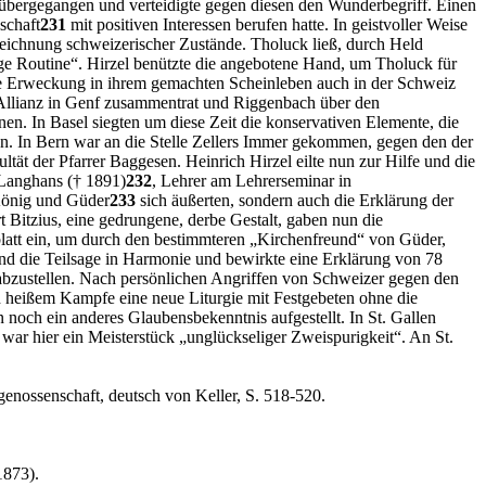
übergegangen und verteidigte gegen diesen den Wunderbegriff. Einen
schaft
231
mit positiven Interessen berufen hatte. In geistvoller Weise
Zeichnung schweizerischer Zustände. Tholuck ließ, durch Held
bige Routine“. Hirzel benützte die angebotene Hand, um Tholuck für
che Erweckung in ihrem gemachten Scheinleben auch in der Schweiz
v. Allianz in Genf zusammentrat und Riggenbach über den
en. In Basel siegten um diese Zeit die konservativen Elemente, die
en. In Bern war an die Stelle Zellers Immer gekommen, gegen den der
tät der Pfarrer Baggesen. Heinrich Hirzel eilte nun zur Hilfe und die
 Langhans († 1891)
232
, Lehrer am Lehrerseminar in
 König und Güder
233
sich äußerten, sondern auch die Erklärung der
t Bitzius, eine gedrungene, derbe Gestalt, gaben nun die
blatt ein, um durch den bestimmteren „Kirchenfreund“ von Güder,
und die Teilsage in Harmonie und bewirkte eine Erklärung von 78
 abzustellen. Nach persönlichen Angriffen von Schweizer gegen den
h heißem Kampfe eine neue Liturgie mit Festgebeten ohne die
noch ein anderes Glaubensbekenntnis aufgestellt. In St. Gallen
war hier ein Meisterstück „unglückseliger Zweispurigkeit“. An St.
enossenschaft, deutsch von Keller, S. 518-520.
1873).