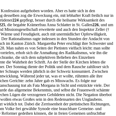
he Konfession aufgehoben worden. Aber es hatte sich in den
desselben zog die Erweckung ein, mit lebhafter Kraft freilich nur in
Krüdener
224
gepflegt, besser durch die heilsame Wirksamkeit des
225
, die begabte Krämerfrau Anna Schlatter in St. Gallen
226
, und um
nd Missionsgesellschaft erweiterte und auch den Inspektor Zeller (†
it Wärme und Freudigkeit, auch mit unermüdlicher Opferwilligkeit,
bt. Der Rationalismus ragte indessen in den Stunden der Andacht von
puch im Kanton Zürich. Margaretha Peter erschlägt ihre Schwester und
28. Man nahm es von Seiten der Pietisten vielfach leicht: man sollte
rvorriefen, erhob sich die Anmaßung des Radikalismus, wie ihn die
e Schranke, die sich dem subjektiven Belieben des Einzelnen
te die Wahrheit der Schrift. An der Stelle der Kirchen lebten die
er. Der Sonntag diente der Politik und dem Rausche zahlloser sich
Liter Schnaps werden jährlich in der Schweiz konsumiert. Zwischen
ntwicklung. Während jeder tat, was er wollte, rühmten alle ihre
chen Gerichte: zehn Jahre gab es Misswachs. Es folgte nur
schauung trat als Fata Morgana in Sicht und entzückte viele. Der
wurde das allgemeine Bekenntnis, und selbst die Frauenwelt schämte
rechen Lügen die verzogenen Gebildeten nicht. Die Negation überbot
r wollen etwas Großes sein in den Redensarten des Unglaubens.
t wirklich tot. Dabei die Zerrissenheit der pietistischen Richtungen,
vom Volke frei gewählte Synode eine brauchbare Gemeine- und
die Reformer gedeihen können, die in freien Gemeinen unfruchtbar