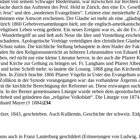
ekundant von seinem Schwager Biedermann, war inzwischen zur Rechten 
ache durch das Auftreten des Prof. Held in Zürich, den eine Ev. Gesell
en Jesu“ und den „modernen Evangelisten“. Letztere eine meisterhafte 
eitstimmen eine Antwort erscheinen. Der Glaube sei mehr als eine „gläu
in Zürich 1860 Gebetsversammlungen hielt, um die englisch-amerikanis
 religiösen Leben wenig gedient. Ein neues Ereignis war es, als die E
 Wunderbegriff an und ließ aufs Neue die Idee und Vorstellung erschein
chadeten. Apologetische Vorträge verteidigten den christlichen Glaub
Schutz nahm. Die kirchliche Stellung behauptete in dem Hader der Fakul
aden für den Religionsunterricht an höheren Lehranstalten von Eduard
 rief nicht nur eine kleine Literatur hervor, in der auch die Pfarrer
 und Kirche zur Geltung zu bringen sei. Fr. Langhans und Pfarrer Alber
und keine Schrift mehr: so lautete die Losung. 1868 ging das Kirchen
erden. In Zürich brachte 1866 Pfarrer Vögelin in Uster das Evangelium 
in Zollikon in der Synode vorangegangen war: das vorhandene Ärgernis
mit die kirchliche Berechtigung der Reformer an. Diese erzwangen nac
hr. In der Berner gemeinsamen Liturgie wurde neben dem apostolischen 
heit und gründeten das „religiöse Volksblatt“. Die Liturgie von 1874 
Eduard Mayer († 1884)
234
er, 1843, geschrieben. Auch Kulliemin, Geschichte der schweiz. Eidg
uns auch in Franz Lauterburg geschildert (Erinnerungen von Ludwig, 