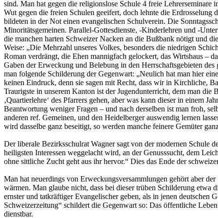
sind. Man hat gegen die religionslose Schule 4 freie Lehrerseminare i
Wut gegen die freien Schulen geeifert, doch lehnte die Erdrosselung
bildeten in der Not einen evangelischen Schulverein. Die Sonntagssc
Minoritätsgemeinen. Parallel-Gottesdienste, -Kinderlehren und -Unterw
die manchen harten Schweizer Nacken an die Bußbank nötigt und die 
Weise: „Die Mehrzahl unseres Volkes, besonders die niedrigen Schicht
Roman verdrängt, die Ehen mannigfach gelockert, das Wirtshaus – das
Gaben der Erweckung und Belebung in den Herrschaftsgebieten des gei
man folgende Schilderung der Gegenwart: „Neulich hat man hier einen
keinen Eindruck, denn sie sagen mit Recht, dass wir in Kirchliche, B
Traurigste in unserem Kanton ist der Jugendunterricht, dem man die 
‚Quartierlehre‘ des Pfarrers gehen, aber was kann dieser in einem Ja
Beantwortung weniger Fragen – und nach derselben ist man froh, selb
anderen ref. Gemeinen, und den Heidelberger auswendig lernen lasse
wird dasselbe ganz beseitigt, so werden manche feinere Gemüter ganz al
Der liberale Bezirksschulrat Wagner sagt von der modernen Schule de
heiligsten Interessen weggelacht wird, an der Genusssucht, dem Leich
ohne sittliche Zucht geht aus ihr hervor.“ Dies das Ende der schweize
Man hat neuerdings von Erweckungsversammlungen gehört aber der S
wärmen. Man glaube nicht, dass bei dieser trüben Schilderung etwa d
ernster und tatkräftiger Evangelischer geben, als in jenen deutschen
Schweizerzeitung“ schildert die Gegenwart so: Das öffentliche Leben i
dienstbar.