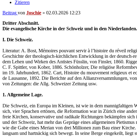
Zitieren
Beitrag
von
Joschie
»
02.03.2026 12:23
Dritter Abschnitt.
Die evangelische Kirche in der Schweiz und in den Niederlanden
I. Die Schweiz.
Literatur: A. Bost, Mémoires pouvant servir à l’histoire du réveil reli
Geschichte der theologisch-kirchlichen Entwicklung in der deutsch-r
dem Lehen und Wirken des Antistes Füsslin, von Finsler, 1860. Riggen
C. F. Spittler, von Kober, 1886. Schönholzer, Die religiöse Reformbe
im 19. Jahrhundert, 1862. Cart, Histoire du mouvement religieux et ec
de Lausanne, 1892. Die Berichte auf den Allianzversammlungen, von G
von Zeitungen: die Allg. Schweizer Zeitung usw.
1. Allgemeine Lage.
Die Schweiz, ein Europa im Kleinen, ist wie in dem mannigfaltigen W
sich, vier Sprachen ertönen, die Reformation war in Zürich eine ande
freie Kirchen, konservative und radikale Richtungen bekämpfen sich
und der Schweiz, hat mehr das Gepräge eines allgemeinen Pietismus mit
wie die Gabe eines Merian von drei Millionen zum Bau einer Kirche.
langsam und hartnäckig sich bewegt. In seine Berge eingekeilt, liegt 