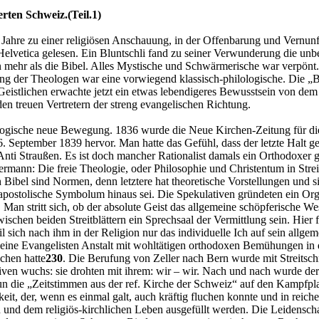
rten Schweiz.(Teil.1)
r Jahre zu einer religiösen Anschauung, in der Offenbarung und Vernun
elvetica gelesen. Ein Bluntschli fand zu seiner Verwunderung die unb
en mehr als die Bibel. Alles Mystische und Schwärmerische war verpönt
 der Theologen war eine vorwiegend klassisch-philologische. Die „Be
Geistlichen erwachte jetzt ein etwas lebendigeres Bewusstsein von de
en treuen Vertretern der streng evangelischen Richtung.
logische neue Bewegung. 1836 wurde die Neue Kirchen-Zeitung für die
 September 1839 hervor. Man hatte das Gefühl, dass der letzte Halt ge
Anti Straußen. Es ist doch mancher Rationalist damals ein Orthodoxer
dermann: Die freie Theologie, oder Philosophie und Christentum in Strei
 Bibel sind Normen, denn letztere hat theoretische Vorstellungen und s
as apostolische Symbolum hinaus sei. Die Spekulativen gründeten ein O
. Man stritt sich, ob der absolute Geist das allgemeine schöpferische W
wischen beiden Streitblättern ein Sprechsaal der Vermittlung sein. Hi
il sich nach ihm in der Religion nur das individuelle Ich auf sein all
e kleine Evangelisten Anstalt mit wohltätigen orthodoxen Bemühungen i
ochen hatte
230
. Die Berufung von Zeller nach Bern wurde mit Streitsch
iven wuchs: sie drohten mit ihrem: wir – wir. Nach und nach wurde der 
un die „Zeitstimmen aus der ref. Kirche der Schweiz“ auf den Kampfpl
, der, wenn es einmal galt, auch kräftig fluchen konnte und in reicher
n und dem religiös-kirchlichen Leben ausgefüllt werden. Die Leidenschaf