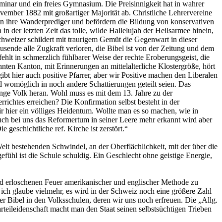
eminar und ein freies Gymnasium. Die Preisinnigkeit hat in wahrer
vember 1882 mit großartiger Majorität ab. Christliche Lehrervereine
den ihre Wanderprediger und befördern die Bildung von konservativen
n der letzten Zeit das tolle, wilde Hallelujah der Heilsarmee hinein,
hweizer schildert mit traurigem Gemüt die Gegenwart in dieser
usende alle Zugkraft verloren, die Bibel ist von der Zeitung und dem
hlt in schmerzlich fühlbarer Weise der rechte Eroberungsgeist, die
ten Kanton, mit Erinnerungen an mittelalterliche Klostergröße, hört
t hier auch positive Pfarrer, aber wir Positive machen den Liberalen
d womöglich in noch andere Schattierungen geteilt seien. Das
unge Volk heran. Wohl muss es mit dem 13. Jahre zu der
richtes erreichen? Die Konfirmation selbst besteht in der
r hier ein völliges Heidentum. Wollte man es so machen, wie in
uch bei uns das Reformertum in seiner Leere mehr erkannt wird aber
 geschichtliche ref. Kirche ist zerstört.“
lt bestehenden Schwindel, an der Oberflächlichkeit, mit der über die
fühl ist die Schule schuldig. Ein Geschlecht ohne geistige Energie,
d erloschenen Feuer amerikanischer und englischer Methode zu
ich glaube vielmehr, es wird in der Schweiz noch eine größere Zahl
er Bibel in den Volksschulen, deren wir uns noch erfreuen. Die „Allg.
arteileidenschaft macht man den Staat seinen selbstsüchtigen Trieben