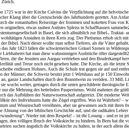
 Zürich.
on 1725 war in der Kirche Calvins die Verpflichtung auf die helvetisc
her Klang über die Grenzscheide des Jahrhunderts gerettet. Am Anfang 
urch die romanhaften Reisezüge der frommen und koketten Frau von 
n originellen, etwas rauhen Antistes Spleiss in Schaffhausen sammelte
entumsgesellschaft in Basel, die sich allmählich zur Bibel-, Traktat- u
n wohltätigen Anstalten in ihren Kreis zog. Der Pietismus erhob sich m
 der Bibel. Nach dieser wollte man selbst Tieferes, als die Väter geha
 In das Jahr 1823 fallen die schwärmerischen Gräuel Szenen in Wildens
ßer Liebhaberei hat man diese wahnsinnigen Ausbrüche öfter dargestellt2
 Wirren, die die Jesuiten aus Aargau vertrieben und den Bruderkampf he
Reellität und Treue noch nicht gesehen hatte. Die Kirche, als die letzt
cheibe endlosen Hohnes. Auch die Schule trat gegen sie auf und entfern
der Männer; die Schweiz besitzt jetzt 1 Wirtshaus auf je 150 Einwohn
ing an, ganze Landschaften durch den Branntwein zu veröden. 33 Mill. 
r sie wuchs weiter, getragen durch die unten geschilderte theologische E
 nur die Mehrung des bettelnden Pauperismus. Wohl mahnten die göttli
das Aufblühen der Naturwissenschaft aufgereizt. Die moderne Weltan
illkür des Individuums hatte die Zügel ergriffen. Was ist Wahrheit? – 
ntum und Wissenschaft versöhnen, aber sie gewannen auch mit ihren f
ne Ahnung von der biblischen Geschichte auf, und die radikalen Lehre
tbewunderung“. Nieder mit dem Respekt! – ist die Losung – und er ist jetz
en, den völligen Bruch der Volkskirche zu hindern. In Bern hat die 
arteien suchen ängstlich die Volkskirche zu halten, in der auch allein 