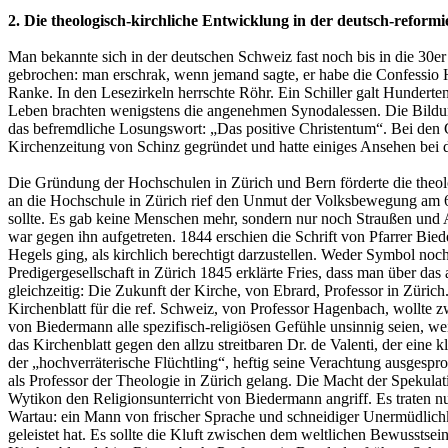
2. Die theologisch-kirchliche Entwicklung in der deutsch-reformie
Man bekannte sich in der deutschen Schweiz fast noch bis in die 30e
gebrochen: man erschrak, wenn jemand sagte, er habe die Confessio H
Ranke. In den Lesezirkeln herrschte Röhr. Ein Schiller galt Hundert
Leben brachten wenigstens die angenehmen Synodalessen. Die Bildung
das befremdliche Losungswort: „Das positive Christentum“. Bei den 
Kirchenzeitung von Schinz gegründet und hatte einiges Ansehen bei d
Die Gründung der Hochschulen in Zürich und Bern förderte die theo
an die Hochschule in Zürich rief den Unmut der Volksbewegung am 6.
sollte. Es gab keine Menschen mehr, sondern nur noch Straußen und 
war gegen ihn aufgetreten. 1844 erschien die Schrift von Pfarrer Bie
Hegels ging, als kirchlich berechtigt darzustellen. Weder Symbol noch
Predigergesellschaft in Zürich 1845 erklärte Fries, dass man über d
gleichzeitig: Die Zukunft der Kirche, von Ebrard, Professor in Zürich
Kirchenblatt für die ref. Schweiz, von Professor Hagenbach, wollte z
von Biedermann alle spezifisch-religiösen Gefühle unsinnig seien, we
das Kirchenblatt gegen den allzu streitbaren Dr. de Valenti, der ein
der „hochverräterische Flüchtling“, heftig seine Verachtung ausgespr
als Professor der Theologie in Zürich gelang. Die Macht der Spekulat
Wytikon den Religionsunterricht von Biedermann angriff. Es traten n
Wartau: ein Mann von frischer Sprache und schneidiger Unermüdlichkeit
geleistet hat. Es sollte die Kluft zwischen dem weltlichen Bewusstsei