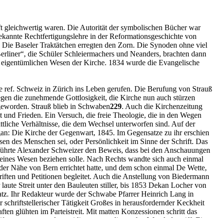
ft gleichwertig waren. Die Autorität der symbolischen Bücher war
ekannte Rechtfertigungslehre in der Reformationsgeschichte von
. Die Baseler Traktätchen erregten den Zorn. Die Synoden ohne viel
rliner“, die Schüler Schleiermachers und Neanders, brachten dann
m eigentümlichen Wesen der Kirche. 1834 wurde die Evangelische
 ref. Schweiz in Zürich ins Leben gerufen. Die Berufung von Strauß
gen die zunehmende Gottlosigkeit, die Kirche nun auch stürzen
 geworden. Strauß blieb in Schwaben
229
. Auch die Kirchenzeitung
t und Frieden. Ein Versuch, die freie Theologie, die in den Wegen
ittliche Verhältnisse, die dem Wechsel unterworfen sind. Auf der
rgan: Die Kirche der Gegenwart, 1845. Im Gegensatze zu ihr erschien
esen des Menschen sei, oder Persönlichkeit im Sinne der Schrift. Das
er führte Alexander Schweizer den Beweis, dass bei den Anschauungen
gemeines Wesen beziehen solle. Nach Rechts wandte sich auch einmal
n der Nähe von Bern errichtet hatte, und dem schon einmal De Wette,
riften und Petitionen begleitet. Auch die Anstellung von Biedermann
laute Streit unter den Bauleuten stiller, bis 1853 Dekan Locher von
atz. Ihr Redakteur wurde der Schwabe Pfarrer Heinrich Lang in
 schriftstellerischer Tätigkeit Großes in herausfordernder Keckheit
ten glühten im Parteistreit. Mit matten Konzessionen schritt das