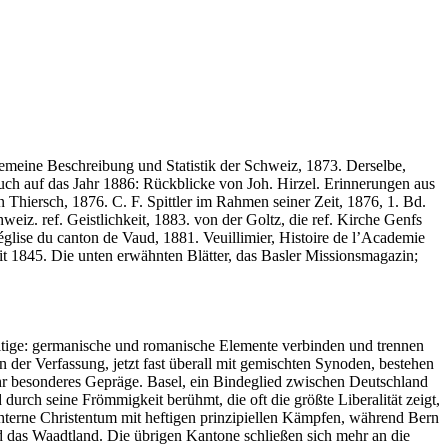
Allgemeine Beschreibung und Statistik der Schweiz, 1873. Derselbe,
buch auf das Jahr 1886: Rückblicke von Joh. Hirzel. Erinnerungen aus
 Thiersch, 1876. C. F. Spittler im Rahmen seiner Zeit, 1876, 1. Bd.
iz. ref. Geistlichkeit, 1883. von der Goltz, die ref. Kirche Genfs
’église du canton de Vaud, 1881. Veuillimier, Histoire de l’Academie
it 1845. Die unten erwähnten Blätter, das Basler Missionsmagazin;
altige: germanische und romanische Elemente verbinden und trennen
 der Verfassung, jetzt fast überall mit gemischten Synoden, bestehen
ihr besonderes Gepräge. Basel, ein Bindeglied zwischen Deutschland
durch seine Frömmigkeit berühmt, die oft die größte Liberalität zeigt,
hterne Christentum mit heftigen prinzipiellen Kämpfen, während Bern
und das Waadtland. Die übrigen Kantone schließen sich mehr an die