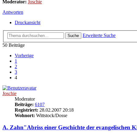
Moderator:
Joschie
Antworten
Druckansicht
Erweiterte Suche
Suche
50 Beiträge
Vorherige
1
2
3
4
Joschie
Moderator
Beiträge:
6107
Registriert:
28.02.2007 20:18
Wohnort:
Wittstock/Dosse
A. Zahn"Abriss einer Geschichte der evangelischen 