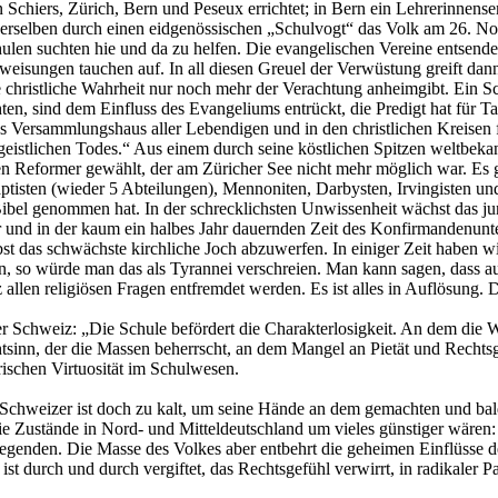
n Schiers, Zürich, Bern und Peseux errichtet; in Bern ein Lehrerinnens
 derselben durch einen eidgenössischen „Schulvogt“ das Volk am 26. No
hulen suchten hie und da zu helfen. Die evangelischen Vereine entsen
eisungen tauchen auf. In all diesen Greuel der Verwüstung greift dann i
christliche Wahrheit nur noch mehr der Verachtung anheimgibt. Ein Sc
en, sind dem Einfluss des Evangeliums entrückt, die Predigt hat für Ta
 Versammlungshaus aller Lebendigen und in den christlichen Kreisen fe
stlichen Todes.“ Aus einem durch seine köstlichen Spitzen weltbekann
 Reformer gewählt, der am Züricher See nicht mehr möglich war. Es gib
aptisten (wieder 5 Abteilungen), Mennoniten, Darbysten, Irvingisten un
Bibel genommen hat. In der schrecklichsten Unwissenheit wächst das j
hr und in der kaum ein halbes Jahr dauernden Zeit des Konfirmandenunter
st das schwächste kirchliche Joch abzuwerfen. In einiger Zeit haben wi
n, so würde man das als Tyrannei verschreien. Man kann sagen, dass a
len religiösen Fragen entfremdet werden. Es ist alles in Auflösung. Die
r Schweiz: „Die Schule befördert die Charakterlosigkeit. An dem die We
tsinn, der die Massen beherrscht, an dem Mangel an Pietät und Rechtsge
rischen Virtuosität im Schulwesen.
chweizer ist doch zu kalt, um seine Hände an dem gemachten und bal
ie Zustände in Nord- und Mitteldeutschland um vieles günstiger wären: 
 Gegenden. Die Masse des Volkes aber entbehrt die geheimen Einflüsse d
st durch und durch vergiftet, das Rechtsgefühl verwirrt, in radikaler P