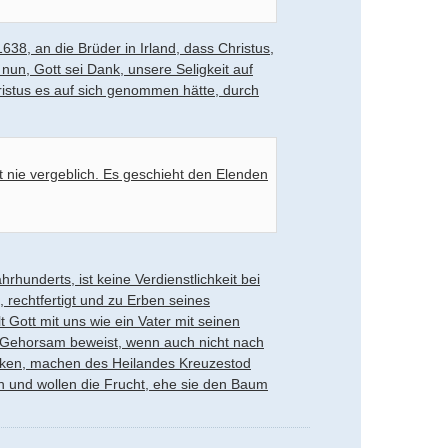
638, an die Brüder in Irland, dass Christus,
 nun, Gott sei Dank, unsere Seligkeit auf
istus es auf sich genommen hätte, durch
bt nie vergeblich. Es geschieht den Elenden
rhunderts, ist keine Verdienstlichkeit bei
, rechtfertigt und zu Erben seines
t Gott mit uns wie ein Vater mit seinen
en Gehorsam beweist, wenn auch nicht nach
enken, machen des Heilandes Kreuzestod
 und wollen die Frucht, ehe sie den Baum