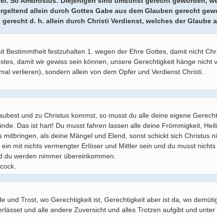
 sei. So Ambrosius: Diejenigen sind umsonst gerecht geworden, we
ergeltend allein durch Gottes Gabe aus dem Glauben gerecht gewo
 gerecht d. h. allein durch Christi Verdienst, welches der Glaube
mit Bestimmtheit festzuhalten 1. wegen der Ehre Gottes, damit nicht Chr
stes, damit wir gewiss sein können, unsere Gerechtigkeit hänge nicht
mal verlieren), sondern allein von dem Opfer und Verdienst Christi.
ubest und zu Christus kommst, so musst du alle deine eigene Gerechti
ünde. Das ist hart! Du musst fahren lassen alle deine Frömmigkeit, He
 mitbringen, als deine Mängel und Elend, sonst schickt sich Christus ni
l ein mit nichts vermengter Erlöser und Mittler sein und du musst nichts
nd du werden nimmer übereinkommen.
cock.
de und Trost, wo Gerechtigkeit ist, Gerechtigkeit aber ist da, wo demüt
erlässet und alle andere Zuversicht und alles Trotzen aufgibt und unter 