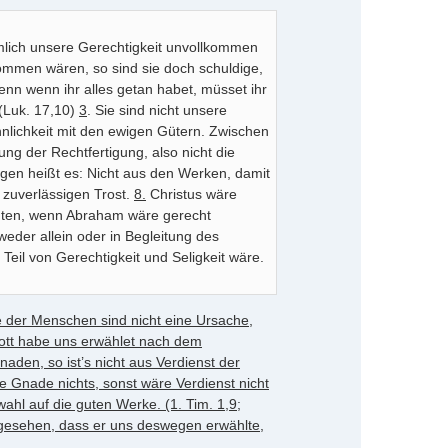
ämlich unsere Gerechtigkeit unvollkommen
ommen wären, so sind sie doch schuldige,
nn wenn ihr alles getan habet, müsset ihr
 (Luk. 17,10)
3
. Sie sind nicht unsere
Ähnlichkeit mit den ewigen Gütern. Zwischen
ung der Rechtfertigung, also nicht die
en heißt es: Nicht aus den Werken, damit
zuverlässigen Trost.
8.
Christus wäre
nten, wenn Abraham wäre gerecht
eder allein oder in Begleitung des
Teil von Gerechtigkeit und Seligkeit wäre.
e der Menschen sind nicht eine Ursache,
ott habe uns erwählet nach dem
aden, so ist’s nicht aus Verdienst der
ie Gnade nichts, sonst wäre Verdienst nicht
hl auf die guten Werke. (1. Tim. 1,9;
ngesehen, dass er uns deswegen erwählte,