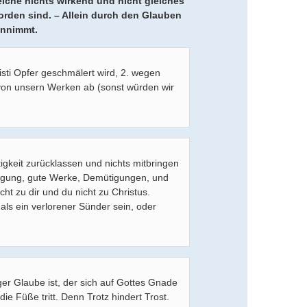
lche nichts wirkend und nicht gleiches
rden sind. – Allein durch den Glauben
 annimmt.
isti Opfer geschmälert wird, 2. wegen
 von unsern Werken ab (sonst würden wir
gkeit zurücklassen und nichts mitbringen
iligung, gute Werke, Demütigungen, und
cht zu dir und du nicht zu Christus.
 als ein verlorener Sünder sein, oder
iger Glaube ist, der sich auf Gottes Gnade
die Füße tritt. Denn Trotz hindert Trost.