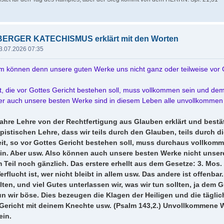
ERGER KATECHISMUS erklärt mit den Worten
3.07.2026 07:35
m können denn unsere guten Werke uns nicht ganz oder teilweise vor
t, die vor Gottes Gericht bestehen soll, muss vollkommen sein und de
er auch unsere besten Werke sind in diesem Leben alle unvollkommen 
wahre Lehre von der Rechtfertigung aus Glauben erklärt und bestä
pistischen Lehre, dass wir teils durch den Glauben, teils durch d
eit, so vor Gottes Gericht bestehen soll, muss durchaus vollkom
ein. Aber usw. Also können auch unsere besten Werke nicht unser
 Teil noch gänzlich. Das erstere erhellt aus dem Gesetze: 3. Mos. 
erflucht ist, wer nicht bleibt in allem usw. Das andere ist offenba
lten, und viel Gutes unterlassen wir, was wir tun sollten, ja dem G
tun wir böse. Dies bezeugen die Klagen der Heiligen und die tägli
 Gericht mit deinem Knechte usw. (Psalm 143,2.) Unvollkommene
ein.