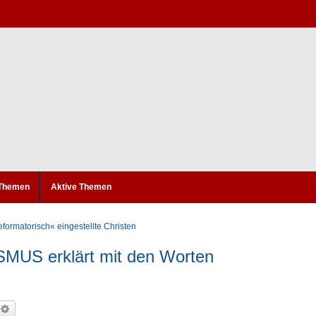
 Themen
Aktive Themen
eformatorisch« eingestellte Christen
S erklärt mit den Worten
uche
Erweiterte Suche