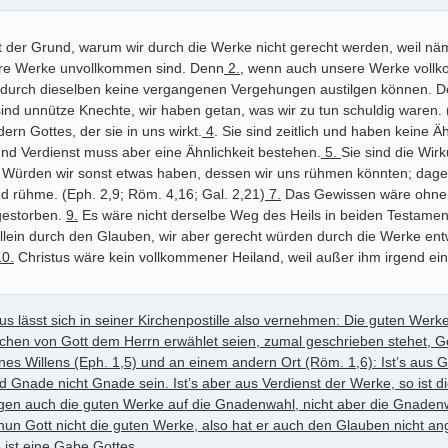
st der Grund, warum wir durch die Werke nicht gerecht werden, weil n
ere Werke unvollkommen sind. Denn
2.
, wenn auch unsere Werke vollk
 durch dieselben keine vergangenen Vergehungen austilgen können. De
sind unnütze Knechte, wir haben getan, was wir zu tun schuldig waren.
ern Gottes, der sie in uns wirkt.
4
. Sie sind zeitlich und haben keine 
d Verdienst muss aber eine Ähnlichkeit bestehen.
5.
Sie sind die Wirk
Würden wir sonst etwas haben, dessen wir uns rühmen könnten; dageg
d rühme. (Eph. 2,9; Röm. 4,16; Gal. 2,21)
7.
Das Gewissen wäre ohne 
gestorben.
9.
Es wäre nicht derselbe Weg des Heils in beiden Testame
lein durch den Glauben, wir aber gerecht würden durch die Werke entw
10.
Christus wäre kein vollkommener Heiland, weil außer ihm irgend ein 
s lässt sich in seiner Kirchenpostille also vernehmen: Die guten Werk
hen von Gott dem Herrn erwählet seien, zumal geschrieben stehet, G
nes Willens (Eph. 1,5) und an einem andern Ort (Röm. 1,6): Ist’s aus Gn
d Gnade nicht Gnade sein. Ist’s aber aus Verdienst der Werke, so ist d
lgen auch die guten Werke auf die Gnadenwahl, nicht aber die Gnadenwa
nun Gott nicht die guten Werke, also hat er auch den Glauben nicht a
ist eine Gabe Gottes.