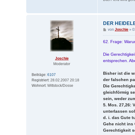
DER HEIDELB
B
von
Joschie
»
0
e
i
62. Frage: Waru
t
r
Die Gerechtigkei
a
Joschie
entsprechen. Ab
g
Moderator
Bisher ist die 
Beiträge:
6107
der falschen pa
Registriert:
28.02.2007 20:18
Wohnort:
Wittstock/Dosse
Die Gerechtigk
gleichförmig s
sein, weder zum
5. Mos. 27,26: V
unterlassen sol
d. i. das Gute 
Gehe nicht ins
Gerechtigkeit s