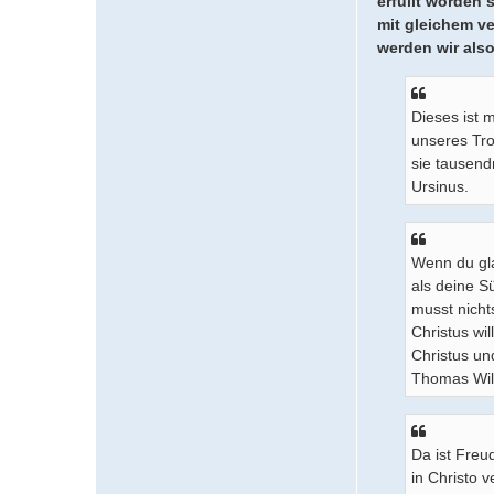
erfüllt worden
mit gleichem v
werden wir also
Dieses ist 
unseres Tro
sie tausend
Ursinus.
Wenn du gla
als deine S
musst nichts
Christus wil
Christus u
Thomas Wil
Da ist Freu
in Christo v