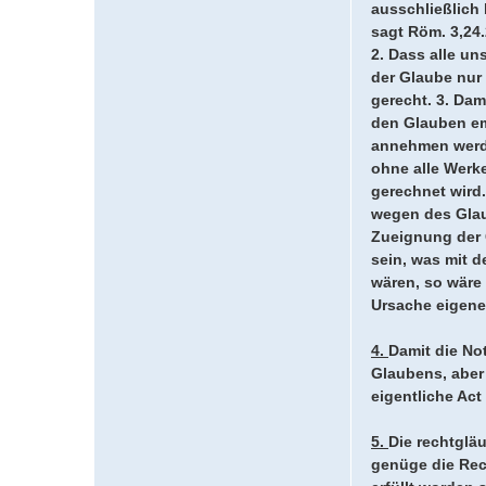
ausschließlich
sagt Röm. 3,24
2. Dass alle u
der Glaube nur 
gerecht. 3. Dam
den Glauben emp
annehmen werde
ohne alle Werk
gerechnet wird
wegen des Glau
Zueignung der 
sein, was mit 
wären, so wäre
Ursache eigene
4.
Damit die No
Glaubens, aber
eigentliche Ac
5.
Die rechtgläu
genüge die Rec