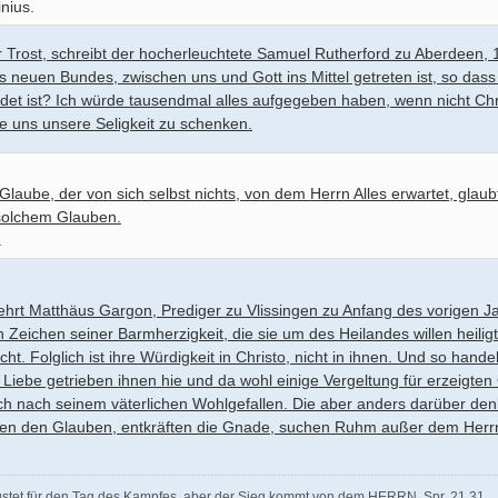
nius.
er Trost, schreibt der hocherleuchtete Samuel Rutherford zu Aberdeen, 1
es neuen Bundes, zwischen uns und Gott ins Mittel getreten ist, so dass
det ist? Ich würde tausendmal alles aufgegeben haben, wenn nicht Chr
e uns unsere Seligkeit zu schenken.
 Glaube, der von sich selbst nichts, von dem Herrn Alles erwartet, glau
solchem Glauben.
.
lehrt Matthäus Gargon, Prediger zu Vlissingen zu Anfang des vorigen Jah
n Zeichen seiner Barmherzigkeit, die sie um des Heilandes willen heiligt
t. Folglich ist ihre Würdigkeit in Christo, nicht in ihnen. Und so handel
 Liebe getrieben ihnen hie und da wohl einige Vergeltung für erzeigt
och nach seinem väterlichen Wohlgefallen. Die aber anders darüber d
ören den Glauben, entkräften die Gnade, suchen Ruhm außer dem Herrn
üstet für den Tag des Kampfes, aber der Sieg kommt von dem HERRN. Spr. 21,31