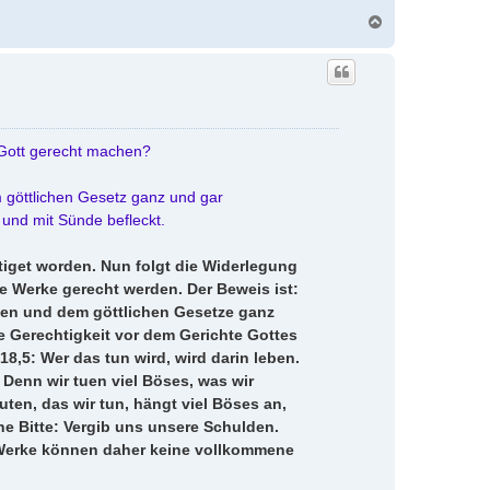
N
a
c
h
o
b
e
n
 Gott gerecht machen?
m göttlichen Gesetz ganz und gar
und mit Sünde befleckt.
tiget worden. Nun folgt die Widerlegung
ie Werke gerecht werden. Der Beweis ist:
men und dem göttlichen Gesetze ganz
e Gerechtigkeit vor dem Gerichte Gottes
18,5: Wer das tun wird, wird darin leben.
r. Denn wir tuen viel Böses, was wir
uten, das wir tun, hängt viel Böses an,
che Bitte: Vergib uns unsere Schulden.
 Werke können daher keine vollkommene