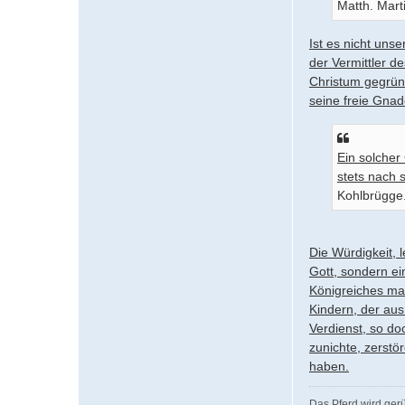
Matth. Marti
Ist es nicht uns
der Vermittler d
Christum gegrün
seine freie Gnad
Ein solcher
stets nach 
Kohlbrügge
Die Würdigkeit, 
Gott, sondern ei
Königreiches mach
Kindern, der aus
Verdienst, so d
zunichte, zerst
haben.
Das Pferd wird ger