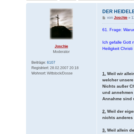
DER HEIDELB
B
von
Joschie
»
1
e
i
61. Frage: Warum
t
r
Ich gefalle Gott
a
Joschie
Heiligkeit Chris
g
Moderator
Beiträge:
6107
Registriert:
28.02.2007 20:18
Wohnort:
Wittstock/Dosse
1.
Weil wir alle
welcher unsere 
Nichts außer Ch
und annehmen e
Annahme sind w
2.
Weil der eige
nichts anderes 
3.
Weil allein d