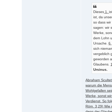
Dieses
1.
i
ist, da uns
so dass wir
sagen: wir 
Werke, sond
dem Lohn un
Ursache.
6.
sich nieman
vergeblich 
geworden al
Glaubens.
Ursinus.
Abraham Scultetu
warum die Mensc
Wohlgefallen sei
Werke, sonst wir
Verdienst. So fo
Röm. 3,29) Wie 
denn der Glaube 