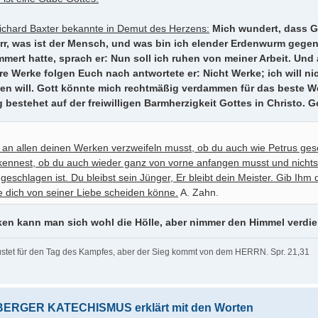
ichard Baxter bekannte in Demut des Herzens:
Mich wundert, dass G
err, was ist der Mensch, und was bin ich elender Erdenwurm gege
ert hatte, sprach er: Nun soll ich ruhen von meiner Arbeit. Und a
e Werke folgen Euch nach antwortete er: Nicht Werke; ich will n
en will. Gott könnte mich rechtmäßig verdammen für das beste Wer
bestehet auf der freiwilligen Barmherzigkeit Gottes in Christo. G
an allen deinen Werken verzweifeln musst, ob du auch wie Petrus g
kennest, ob du auch wieder ganz von vorne anfangen musst und nichts
 geschlagen ist. Du bleibst sein Jünger, Er bleibt dein Meister. Gib Ihm
 dich von seiner Liebe scheiden könne.
A. Zahn.
ken kann man sich wohl die Hölle, aber nimmer den Himmel verdi
üstet für den Tag des Kampfes, aber der Sieg kommt von dem HERRN. Spr. 21,31
ERGER KATECHISMUS erklärt mit den Worten