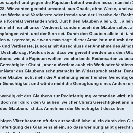
 behauptet und gegen die Papisten betont werden muss, nämlich
.28: Wir werden gerecht umsonst, aus Gnade, ohne Werke; und was
nsere Werke und Verdienste oder fremde von der Ursache der Rec
als Korrelat verstanden wird. Durch den Glauben allein, d. i. allei
it nicht nur all unser Verdienst, sondern auch der Glaube selbs
fangen wird, und der Sinn sei: Durch den Glauben allein, d. i. 
n wir gerecht, wie wenn man sagt: dieser Arme ist nur durch d
e und Verdienste, ja sogar mit Ausschluss der Annahme des Almose
. Deshalb sagt Paulus stets, dass wir gerecht werden aus dem Gl
bens, wie die Papisten wollen, welche beide Redensarten zulasse
Gerechtigkeit Christi, aber außerdem auch ein Werk oder Verdiens
der Natur des Glaubens schnurstracks im Widerspruch stehet. De
 der Glaube nicht mehr die Annehmung einer fremden Gerechtigkei
r Gerechtigkeit und würde nicht die Genugtuung eines Andern emp
twendigkeit des Glaubens zur Rechtfertigung verstanden wird: ni
 doch nur durch den Glauben, welcher Christi Gerechtigkeit anni
t des Glaubens ist das Annehmen der Gerechtigkeit desselben.
bigen Väter betonen oft das ausschließliche: allein durch den Gl
htfertigung des Glaubens allein, so dass wer nur glaubt gerecht