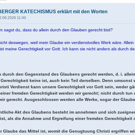
ERGER KATECHISMUS erklärt mit den Worten
2.06.2026 11:40
 sagst du, dass du allein durch den Glauben gerecht bist?
 nicht deswegen, weil mein Glaube ein verdienstvolles Werk wäre. Allei
ti ist meine Gerechtigkeit vor Gott. Ich kann sie nicht anders als dur
in durch den Gegenstand des Glaubens gerecht werden, d. i. allein
Gerechtigkeit keine ist, auch kein Teil derselben. Denn umsonst
risti Verdienst kann unsere Gerechtigkeit vor Gott sein, weder g
iner fremden Gerechtigkeit werden wir gerecht; nicht durch tun 
ir gerecht. Ausgeschlossen werden alle Werke, sogar der Glaube,
ntliche Akt des Glaubens besteht im annehmen und sich zueignen d
ist, als die Annahme und Ergreifung einer fremden Gerechtigkeit o
er Glaube das Mittel ist, womit die Genugtuung Christi ergriffen wi