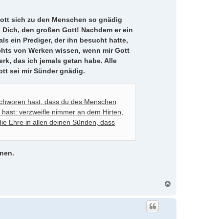
ott sich zu den Menschen so gnädig
n Dich, den großen Gott! Nachdem er ein
ls ein Prediger, der ihn besucht hatte,
ichts von Werken wissen, wenn mir Gott
k, das ich jemals getan habe. Alle
ott sei mir Sünder gnädig.
eschworen hast, dass du des Menschen
 hast: verzweifle nimmer an dem Hirten,
 die Ehre in allen deinen Sünden, dass
enen.
N
a
c
h
o