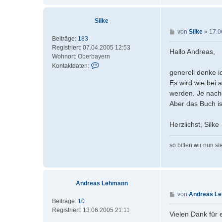
Silke
B
von
Silke
»
17.0
Beiträge:
183
e
Registriert:
07.04.2005 12:53
i
Hallo Andreas,
Wohnort:
Oberbayern
t
K
Kontaktdaten:
r
generell denke 
o
a
Es wird wie bei 
n
g
t
werden. Je nach
a
Aber das Buch is
k
t
Herzlichst, Silke
d
a
t
so bitten wir nun st
e
n
v
o
Andreas Lehmann
n
B
von
Andreas L
S
Beiträge:
10
e
i
Registriert:
13.06.2005 21:11
i
Vielen Dank für 
l
t