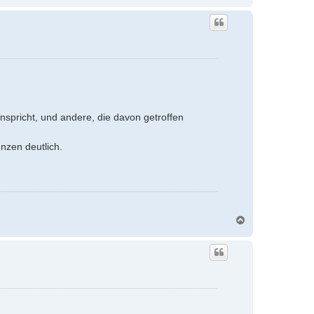
a
c
h
o
b
e
n
nspricht, und andere, die davon getroffen
nzen deutlich.
N
a
c
h
o
b
e
n