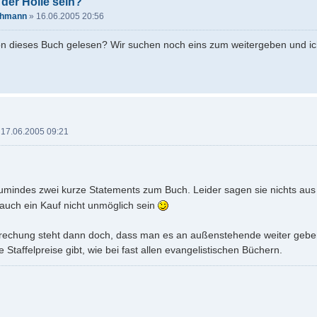
 der Hölle sein?
ehmann
»
16.06.2005 20:56
 dieses Buch gelesen? Wir suchen noch eins zum weitergeben und ich bi
»
17.06.2005 09:21
umindes zwei kurze Statements zum Buch. Leider sagen sie nichts aus 
 auch ein Kauf nicht unmöglich sein
rechung steht dann doch, dass man es an außenstehende weiter geben 
affelpreise gibt, wie bei fast allen evangelistischen Büchern.