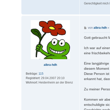
Gerechtigkeit mich b
B
von
albra-hdh
»
e
i
Gott gebraucht 
t
r
Ich war auf eine
a
eine frischbekeh
g
Eine langjährige
albra-hdh
diesem Moment n
Diese Person ist
Beiträge:
115
Registriert:
29.04.2007 20:10
erkannt hat, dass
Wohnort:
Heidenheim an der Brenz
Zu meiner Perso
Kommen wir aber
entschuldigte si
Geschichte noch