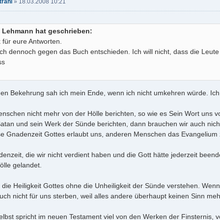
trahl
»
18.03.2008 10:21
 Lehmann hat geschrieben:
 für eure Antworten.
ch dennoch gegen das Buch entschieden. Ich will nicht, dass die Leute
ss
nen Bekehrung sah ich mein Ende, wenn ich nicht umkehren würde. Ich 
nschen nicht mehr von der Hölle berichten, so wie es Sein Wort uns 
atan und sein Werk der Sünde berichten, dann brauchen wir auch nicht
ese Gnadenzeit Gottes erlaubt uns, anderen Menschen das Evangelium 
nzeit, die wir nicht verdient haben und die Gott hätte jederzeit beend
ölle gelandet.
 die Heiligkeit Gottes ohne die Unheiligkeit der Sünde verstehen. Wen
uch nicht für uns sterben, weil alles andere überhaupt keinen Sinn meh
elbst spricht im neuen Testament viel von den Werken der Finsternis