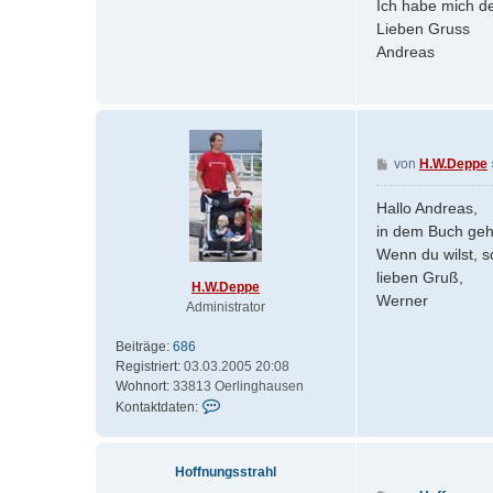
Ich habe mich de
k
r
e
Lieben Gruss
a
Andreas
g
B
von
H.W.Deppe
e
i
Hallo Andreas,
t
in dem Buch geh
r
Wenn du wilst, s
a
lieben Gruß,
g
H.W.Deppe
Werner
Administrator
Beiträge:
686
Registriert:
03.03.2005 20:08
Wohnort:
33813 Oerlinghausen
K
Kontaktdaten:
o
n
t
Hoffnungsstrahl
a