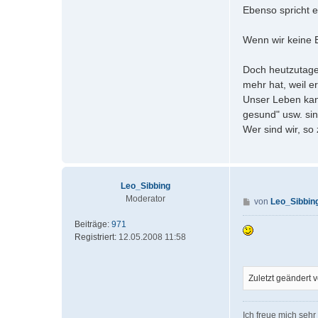
Ebenso spricht e
Wenn wir keine 
Doch heutzutage 
mehr hat, weil er
Unser Leben kann
gesund" usw. sin
Wer sind wir, so
Leo_Sibbing
Moderator
B
von
Leo_Sibbin
e
Beiträge:
971
i
Registriert:
12.05.2008 11:58
t
r
a
g
Zuletzt geändert 
Ich freue mich sehr