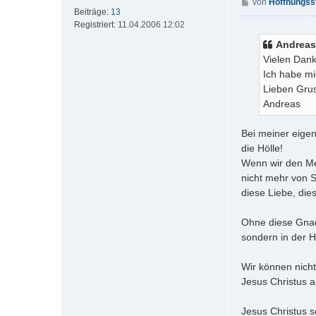
B
von
Hoffnungss
k
Beiträge:
13
e
t
Registriert:
11.04.2006 12:02
i
d
t
Andreas
a
r
t
Vielen Dank
a
e
Ich habe mi
g
n
Lieben Gru
v
Andreas
o
n
Bei meiner eige
H
.
die Hölle!
W
Wenn wir den Me
.
nicht mehr von S
D
diese Liebe, di
e
p
Ohne diese Gnade
p
e
sondern in der H
Wir können nicht
Jesus Christus a
Jesus Christus s