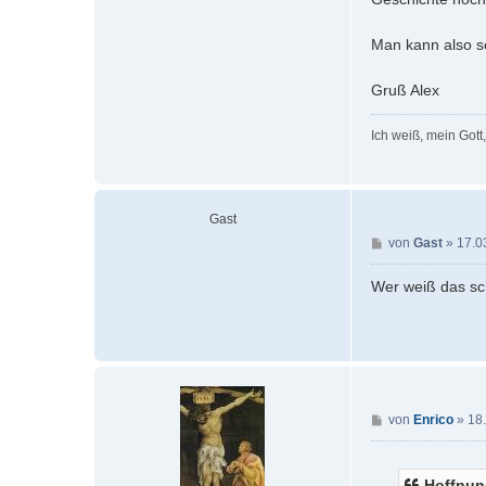
Man kann also se
Gruß Alex
Ich weiß, mein Gott
Gast
B
von
Gast
»
17.0
e
i
Wer weiß das sch
t
r
a
g
B
von
Enrico
»
18
e
i
t
Hoffnun