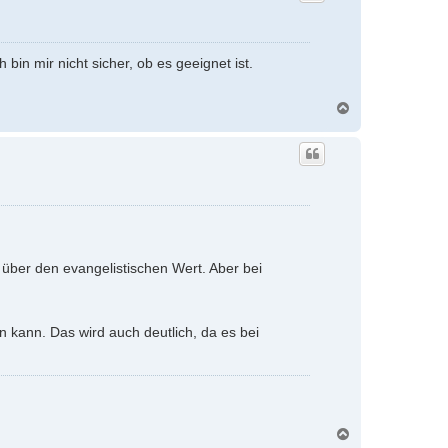
n mir nicht sicher, ob es geeignet ist.
N
a
c
h
o
b
e
n
über den evangelistischen Wert. Aber bei
kann. Das wird auch deutlich, da es bei
N