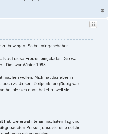
N
a
c
h
o
b
e
n
hr zu bewegen. So bei mir geschehen.
ls auf diese Freizeit eingeladen. Sie war
ert. Das war Winter 1993.
t machen wollen. Mich hat das aber in
e auch zu diesem Zeitpunkt ungläubig war.
 hat sie sich dann bekehrt, weil sie
lt hat. Sie erwähnte am nächsten Tag und
weißgebadeten Person, dass sie eine solche
s auch noch schonungslos.