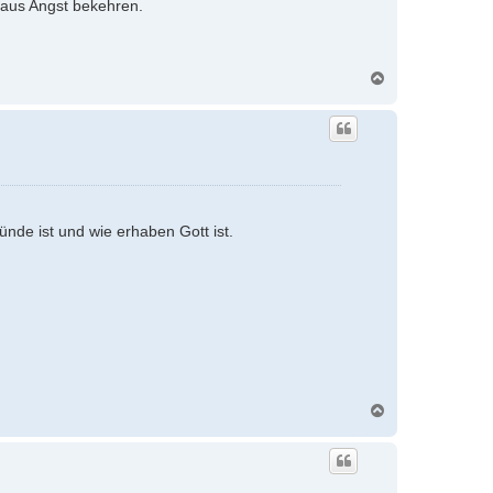
 aus Angst bekehren.
N
a
c
h
o
b
e
n
de ist und wie erhaben Gott ist.
N
a
c
h
o