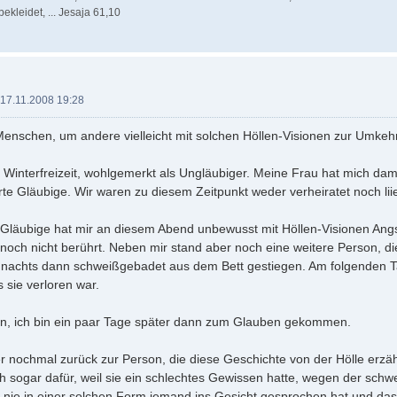
ekleidet, ... Jesaja 61,10
17.11.2008 19:28
Menschen, um andere vielleicht mit solchen Höllen-Visionen zur Umke
r Winterfreizeit, wohlgemerkt als Ungläubiger. Meine Frau hat mich dama
rte Gläubige. Wir waren zu diesem Zeitpunkt weder verheiratet noch lii
 Gläubige hat mir an diesem Abend unbewusst mit Höllen-Visionen Angs
och nicht berührt. Neben mir stand aber noch eine weitere Person, di
 nachts dann schweißgebadet aus dem Bett gestiegen. Am folgenden Tag
 sie verloren war.
n, ich bin ein paar Tage später dann zum Glauben gekommen.
 nochmal zurück zur Person, die diese Geschichte von der Hölle erzäh
ch sogar dafür, weil sie ein schlechtes Gewissen hatte, wegen der sch
 nie in einer solchen Form jemand ins Gesicht gesprochen hat und da