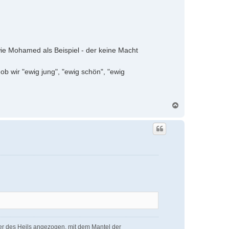
wie Mohamed als Beispiel - der keine Macht
b wir "ewig jung", "ewig schön", "ewig
N
a
c
h
o
b
e
n
der des Heils angezogen, mit dem Mantel der