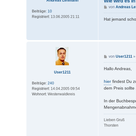
Andreas Lehmann
Wie wird es in
B
von
Andreas L
Beiträge:
10
e
Registriert:
13.06.2005 21:11
i
Hat jemand schon
t
r
a
g
B
von
User1211
e
i
Hallo Andreas,
User1211
t
r
hier
findest Du z
Beiträge:
240
a
dem Preis sollte
Registriert:
14.04.2005 09:54
g
Wohnort:
Westerwaldkreis
In der Buchbesp
Mengenabnahme St
Lieben Gruß
Thorsten